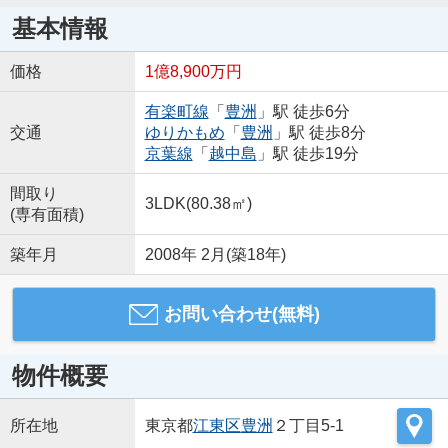
基本情報
価格
1億8,900万円
有楽町線
「
豊洲
」駅 徒歩6分
交通
ゆりかもめ
「
豊洲
」駅 徒歩8分
京葉線
「
越中島
」駅 徒歩19分
間取り
3LDK(80.38㎡)
(専有面積)
築年月
2008年 2月(築18年)
お問い合わせ(無料)
物件概要
所在地
東京都
江東区
豊洲
２丁目5-1