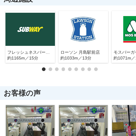
フレッシュネスバーガー 晴海トリトンスクエア店
ローソン 月島駅前店
モスバーガ
約1165m／15分
約1033m／13分
約1071m／
お客様の声