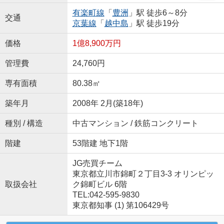
有楽町線
「
豊洲
」駅 徒歩6～8分
交通
京葉線
「
越中島
」駅 徒歩19分
価格
1億8,900万円
管理費
24,760円
専有面積
80.38㎡
築年月
2008年 2月(築18年)
種別 / 構造
中古マンション / 鉄筋コンクリート
階建
53階建 地下1階
JG売買チーム
東京都立川市錦町２丁目3-3 オリンピッ
取扱会社
ク錦町ビル 6階
TEL:042-595-9830
東京都知事 (1) 第106429号