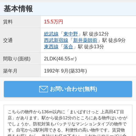
基本情報
賃料
15.5万円
総武線
「
東中野
」駅 徒歩12分
交通
西武新宿線
「
新井薬師前
」駅 徒歩9分
東西線
「
落合
」駅 徒歩13分
間取り(面積)
2LDK(46.55㎡)
築年月
1992年 9月(築33年)
お問い合わせ(無料)
こちらの物件から136m以内に「まいばすけっと 上高田4丁目
店」があります。駅から徒歩12分のところにある物件はいかが
でしょうか。防犯対策もバッチリなマンションタイプの物件で
す。自宅から2駅利用できる、利便性の高い物件です。賃貸物
件をお探しなら、当社にお任せ下さい。こだわりやニーズに合