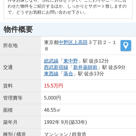
わせた物件をご紹介するほか、しっかりとサポート致しますの
で、どうぞお気軽にお問い合わせ下さい。
物件概要
東京都
中野区
上高田
３丁目２－１
所在地
８
総武線
「
東中野
」駅 徒歩12分
交通
西武新宿線
「
新井薬師前
」駅 徒歩9分
東西線
「
落合
」駅 徒歩13分
賃料
15.5万円
管理費等
5,000円
面積
46.55㎡
築年月
1992年 9月(築33年)
種別 / 構造
マンション / 鉄骨造