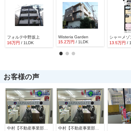
Wisteria Garden
フォルテ中野坂上
シャーメゾ
15.2
万
円
/ 1LDK
16
万
円
/ 1LDK
13.5
万
円
/
お客様の声
中村【不動産事業部長】
中村【不動産事業部長】