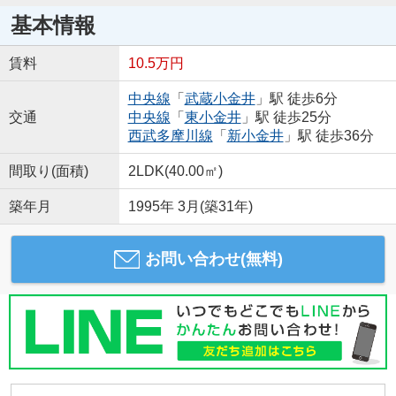
基本情報
賃料
10.5万円
中央線
「
武蔵小金井
」駅 徒歩6分
交通
中央線
「
東小金井
」駅 徒歩25分
西武多摩川線
「
新小金井
」駅 徒歩36分
間取り(面積)
2LDK(40.00㎡)
築年月
1995年 3月(築31年)
お問い合わせ(無料)