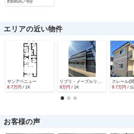
約685m／9分
エリアの近い物件
サンアベニュー
リブリ・メープルリーフ
クレール(関
8.7
万
円
/ 1K
9
万
円
/ 1K
9.7
万
円
/ 1
お客様の声