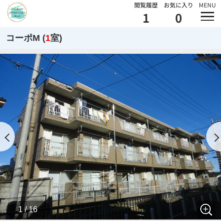
閲覧履歴
お気に入り
MENU
1
0
コーポM (
1
室)
1 / 16