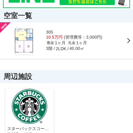
空室一覧
305
10.5万円
(管理費等：3,000円)
1ヶ月
1ヶ月
敷金
礼金
3階
40.00㎡
2LDK
周辺施設
スターバックスコーヒー nonowa武蔵小金井店