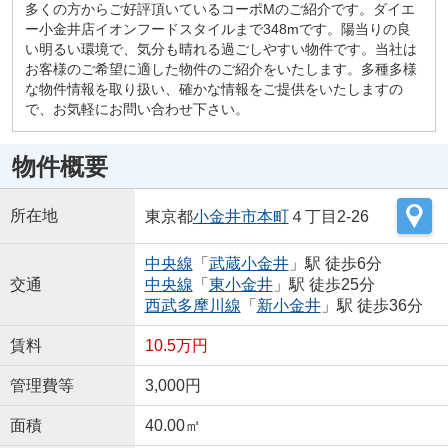
多くの方からご好評頂いているコーポMのご紹介です。ダイエ
ー小金井店イオンフードスタイルまで348mです。陽当りの良
い明るい環境で、気分も晴れる過ごしやすい物件です。当社は
お客様のご希望に適した物件のご紹介をいたします。多種多様
な物件情報を取り扱い、確かな情報をご提供をいたしますの
で、お気軽にお問い合わせ下さい。
物件概要
所在地
東京都
小金井市
本町
４丁目2-26
中央線
「
武蔵小金井
」駅 徒歩6分
交通
中央線
「
東小金井
」駅 徒歩25分
西武多摩川線
「
新小金井
」駅 徒歩36分
賃料
10.5万円
管理費等
3,000円
面積
40.00㎡