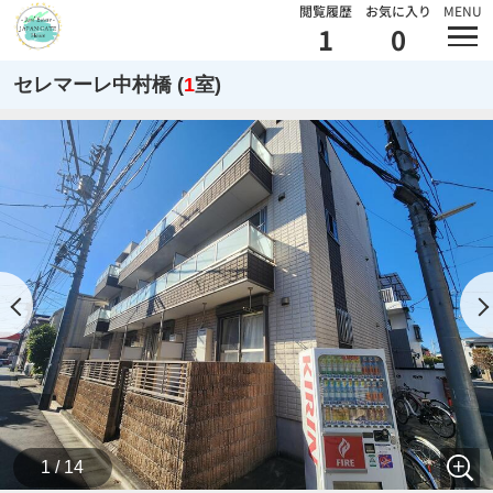
閲覧履歴
お気に入り
MENU
1
0
セレマーレ中村橋 (
1
室)
1 / 14