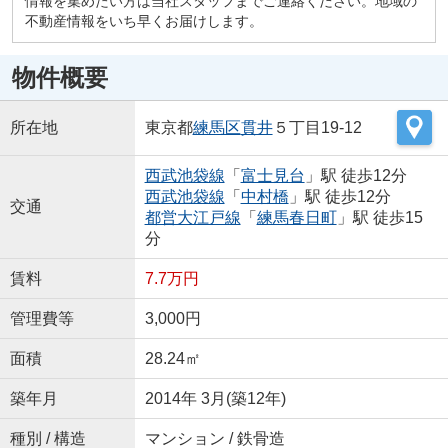
情報を集めたい方は当社スタッフまでご連絡ください。地域の
不動産情報をいち早くお届けします。
物件概要
所在地
東京都
練馬区
貫井
５丁目19-12
西武池袋線
「
富士見台
」駅 徒歩12分
西武池袋線
「
中村橋
」駅 徒歩12分
交通
都営大江戸線
「
練馬春日町
」駅 徒歩15
分
賃料
7.7万円
管理費等
3,000円
面積
28.24㎡
築年月
2014年 3月(築12年)
種別 / 構造
マンション / 鉄骨造