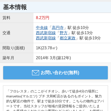
基本情報
賃料
8.2万円
中央線
「
高円寺
」駅 徒歩10分
交通
西武新宿線
「
野方
」駅 徒歩13分
西武新宿線
「
都立家政
」駅 徒歩19分
間取り(面積)
1K(23.78㎡)
築年月
2014年 3月(築12年)
お問い合わせ(無料)
「フロレスタ」のここがイチオシ。歩いて徒歩4分の場所に
maruetsu(マルエツ) プチ 大和町店があるのもポイント。魅力
的な駅近の物件で、駅まで徒歩10分です。こちらの物件はアパ
ートです。当社スタッフが地域の賃貸情報をご提供いたしま
す。お客様のこだわりやご要望などございましたら、お気軽に