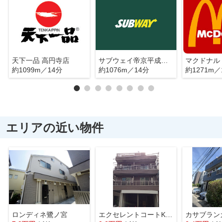
天下一品 高円寺店
サブウェイ帝京平成大学中野キャンパス店
約1099m／14分
約1076m／14分
約1271m／
エリアの近い物件
ロンディネ鷺ノ宮
エクセレントコートK・S・T
カサブラン