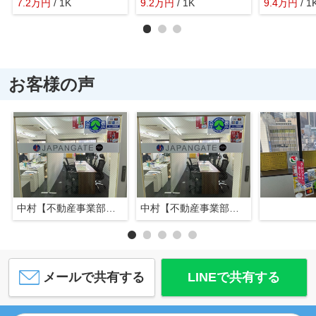
7.2
万
円
/ 1K
9.2
万
円
/ 1K
9.4
万
円
/ 1
お客様の声
中村【不動産事業部長】
中村【不動産事業部長】
メールで共有する
LINEで共有する