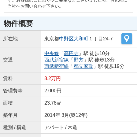
当社へお問い合わせ下さい。
物件概要
所在地
東京都
中野区
大和町
１丁目24-7
中央線
「
高円寺
」駅 徒歩10分
交通
西武新宿線
「
野方
」駅 徒歩13分
西武新宿線
「
都立家政
」駅 徒歩19分
賃料
8.2万円
管理費等
2,000円
面積
23.78㎡
築年月
2014年 3月(築12年)
種別 / 構造
アパート / 木造