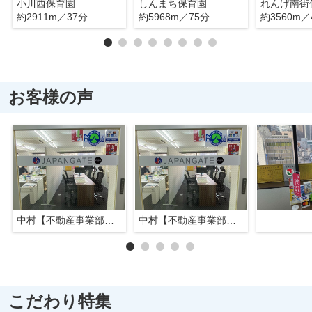
小川西保育園
しんまち保育園
れんげ南街
約2911m／37分
約5968m／75分
約3560m／
お客様の声
中村【不動産事業部長】
中村【不動産事業部長】
こだわり特集