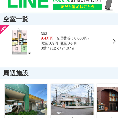
空室一覧
303
9.4万円
(管理費等：6,000円)
0万円
0ヶ月
敷金
礼金
3階
74.07㎡
3LDK
周辺施設