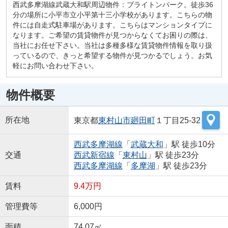
西武多摩湖線武蔵大和駅周辺物件：ブライトンパーク。徒歩36
分の場所に小平市立小平第十三小学校があります。こちらの物
件には自走式駐車場があります。こちらはマンションタイプに
なります。ご希望の賃貸物件が見つからなくてお困りの際は、
当社にお任せ下さい。当社は多種多様な賃貸物件情報を取り扱
っているので、きっと希望する物件が見つかるでしょう。お気
軽にお問い合わせ下さい。
物件概要
所在地
東京都
東村山市
廻田町
１丁目25-32
西武多摩湖線
「
武蔵大和
」駅 徒歩10分
交通
西武新宿線
「
東村山
」駅 徒歩23分
西武多摩湖線
「
多摩湖
」駅 徒歩23分
賃料
9.4万円
管理費等
6,000円
面積
74.07㎡