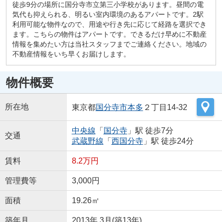
徒歩9分の場所に国分寺市立第三小学校があります。昼間の電
気代も抑えられる、明るい室内環境のあるアパートです。2駅
利用可能な物件なので、用途や行き先に応じて経路を選択でき
ます。こちらの物件はアパートです。できるだけ早めに不動産
情報を集めたい方は当社スタッフまでご連絡ください。地域の
不動産情報をいち早くお届けします。
物件概要
所在地
東京都
国分寺市
本多
２丁目14-32
中央線
「
国分寺
」駅 徒歩7分
交通
武蔵野線
「
西国分寺
」駅 徒歩24分
賃料
8.2万円
管理費等
3,000円
面積
19.26㎡
築年月
2013年 3月(築13年)