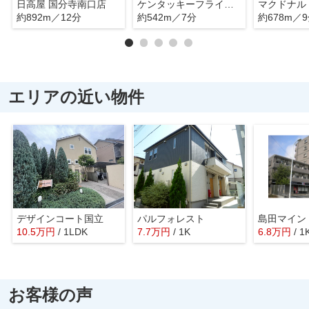
日高屋 国分寺南口店
ケンタッキーフライドチキン 国分寺店
マクドナル
約892m／12分
約542m／7分
約678m／
エリアの近い物件
デザインコート国立
パルフォレスト
島田マイン
10.5
万
円
/ 1LDK
7.7
万
円
/ 1K
6.8
万
円
/ 1
お客様の声