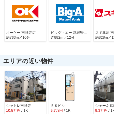
オーケー 吉祥寺店
ビッグ・エー 武蔵野吉祥寺南町店
スギ薬局 
約763m／10分
約882m／12分
約828m／1
エリアの近い物件
シャトレ吉祥寺
ＥＳビル
シェーネ武
10.5
万
円
/ 1K
5.7
万
円
/ 1R
8.3
万
円
/ 1