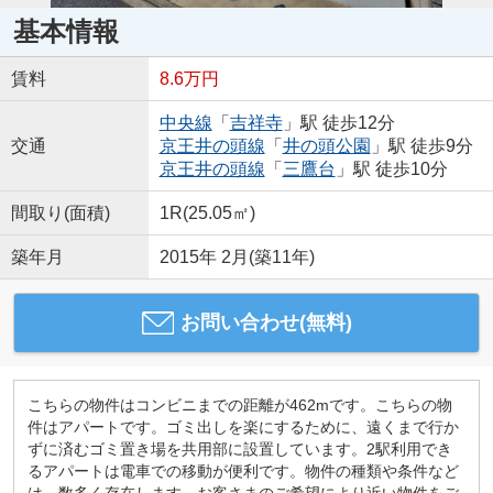
基本情報
賃料
8.6万円
中央線
「
吉祥寺
」駅 徒歩12分
交通
京王井の頭線
「
井の頭公園
」駅 徒歩9分
京王井の頭線
「
三鷹台
」駅 徒歩10分
間取り(面積)
1R(25.05㎡)
築年月
2015年 2月(築11年)
お問い合わせ(無料)
こちらの物件はコンビニまでの距離が462mです。こちらの物
件はアパートです。ゴミ出しを楽にするために、遠くまで行か
ずに済むゴミ置き場を共用部に設置しています。2駅利用でき
るアパートは電車での移動が便利です。物件の種類や条件など
は、数多く存在します。お客さまのご希望により近い物件をご