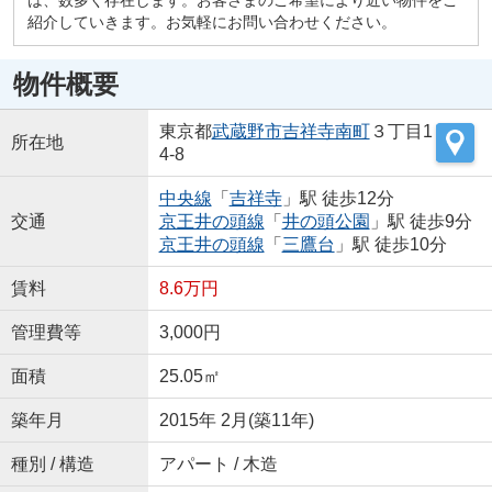
紹介していきます。お気軽にお問い合わせください。
物件概要
東京都
武蔵野市
吉祥寺南町
３丁目1
所在地
4-8
中央線
「
吉祥寺
」駅 徒歩12分
交通
京王井の頭線
「
井の頭公園
」駅 徒歩9分
京王井の頭線
「
三鷹台
」駅 徒歩10分
賃料
8.6万円
管理費等
3,000円
面積
25.05㎡
築年月
2015年 2月(築11年)
種別 / 構造
アパート / 木造