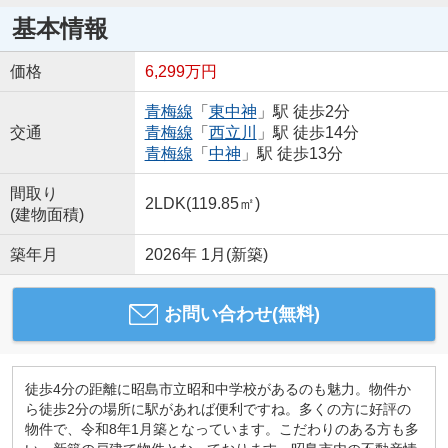
基本情報
価格
6,299万円
青梅線
「
東中神
」駅 徒歩2分
交通
青梅線
「
西立川
」駅 徒歩14分
青梅線
「
中神
」駅 徒歩13分
間取り
2LDK(119.85㎡)
(建物面積)
築年月
2026年 1月(新築)
お問い合わせ(無料)
徒歩4分の距離に昭島市立昭和中学校があるのも魅力。物件か
ら徒歩2分の場所に駅があれば便利ですね。多くの方に好評の
物件で、令和8年1月築となっています。こだわりのある方も多