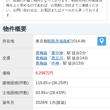
い、新築の戸建て物件となっております。昭島市内の不動産情
報をより求めるのであれば、お気軽に当社までご連絡くださ
い。お問い合わせは、お電話またはメールから承っておりま
す。
物件概要
所在地
東京都
昭島市
福島町
1014-96
青梅線
「
東中神
」駅 徒歩2分
交通
青梅線
「
西立川
」駅 徒歩14分
青梅線
「
中神
」駅 徒歩13分
価格
6,299万円
建物面積(坪数)
119.85㎡(36.25坪)
土地面積(坪数)
93.99㎡(28.43坪)
築年月
2026年 1月(新築)