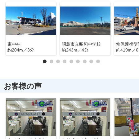
東中神
昭島市立昭和中学校
約204m／3分
約243m／4分
約419m／
お客様の声