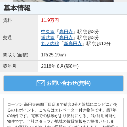
基本情報
賃料
11.9万円
中央線
「
高円寺
」駅 徒歩3分
交通
総武線
「
高円寺
」駅 徒歩3分
丸ノ内線
「
新高円寺
」駅 徒歩12分
間取り(面積)
1R(25.19㎡)
築年月
2018年 8月(築8年)
お問い合わせ(無料)
ローソン 高円寺南四丁目店まで徒歩3分と近場にコンビニがあ
るのもポイント。こちらはエレベーター付き物件です。築7年
の物件です。電車での移動がより便利になる、2駅利用可能な
物件です。当社スタッフが地域の賃貸情報をご提供いたしま
す。お客様のこだわりやご要望などございましたら、お気軽に