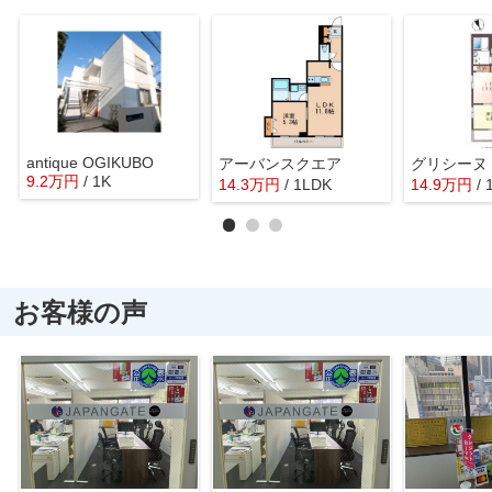
antique OGIKUBO
アーバンスクエア
グリシーヌ
9.2
万
円
/ 1K
14.3
万
円
/ 1LDK
14.9
万
円
/
お客様の声