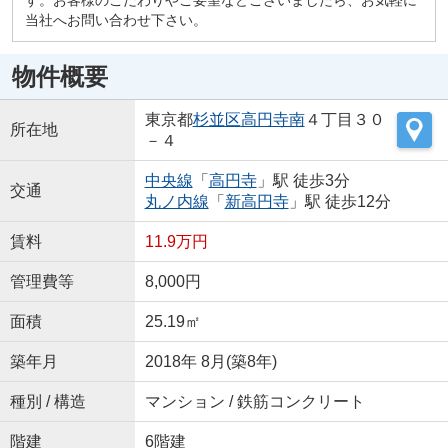
当社へお問い合わせ下さい。
物件概要
東京都
杉並区
高円寺南
４丁目３０
所在地
－４
中央線
「
高円寺
」駅 徒歩3分
交通
丸ノ内線
「
新高円寺
」駅 徒歩12分
賃料
11.9万円
管理費等
8,000円
面積
25.19㎡
築年月
2018年 8月(築8年)
種別 / 構造
マンション / 鉄筋コンクリート
階建
6階建