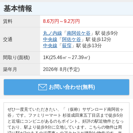
基本情報
賃料
8.6万円～9.2万円
丸ノ内線
「
南阿佐ケ谷
」駅 徒歩9分
交通
中央線
「
阿佐ケ谷
」駅 徒歩12分
中央線
「
荻窪
」駅 徒歩13分
間取り(面積)
1K(25.46㎡～27.39㎡)
築年月
2026年 8月(予定)
お問い合わせ(無料)
ぜひ一度見ていただきたい、「（仮称）サザンロード南阿佐ヶ
谷」です。ファミリーマート 杉並成田東五丁目店まで徒歩5分
と近場にコンビニがあるのもポイント。好評の駅近物件となっ
ており、駅より徒歩9分に立地しています。こちらの物件は周
辺に駅が2つあるので電車へのアクセスが便利な物件です。当