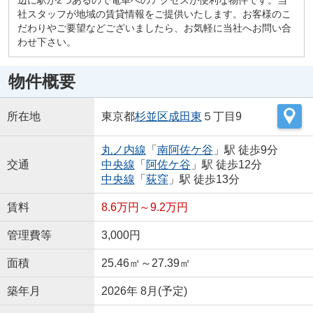
社スタッフが地域の賃貸情報をご提供いたします。お客様のこ
だわりやご要望などございましたら、お気軽に当社へお問い合
わせ下さい。
物件概要
所在地
東京都
杉並区
成田東
５丁目9
丸ノ内線
「
南阿佐ケ谷
」駅 徒歩9分
交通
中央線
「
阿佐ケ谷
」駅 徒歩12分
中央線
「
荻窪
」駅 徒歩13分
賃料
8.6万円～9.2万円
管理費等
3,000円
面積
25.46㎡～27.39㎡
築年月
2026年 8月(予定)