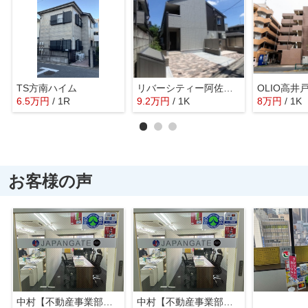
TS方南ハイム
リバーシティー阿佐ヶ谷
OLIO高井
6.5
万
円
/ 1R
9.2
万
円
/ 1K
8
万
円
/ 1K
お客様の声
中村【不動産事業部長】
中村【不動産事業部長】