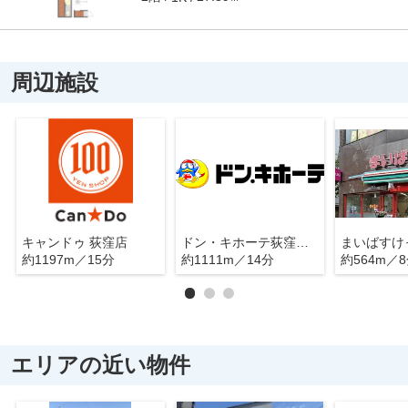
周辺施設
キャンドゥ 荻窪店
ドン・キホーテ荻窪駅前店
約1197m／15分
約1111m／14分
約564m／
エリアの近い物件