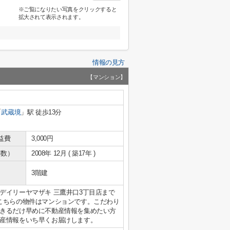
※ご覧になりたい写真をクリックすると
拡大されて表示されます。
情報の見方
【マンション】
「
武蔵境
」駅 徒歩13分
益費
3,000円
年数）
2008年 12月 ( 築17年 )
3階建
デイリーヤマザキ 三鷹井口3丁目店まで
こちらの物件はマンションです。こだわり
きるだけ早めに不動産情報を集めたい方
産情報をいち早くお届けします。