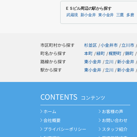
ＥＳビル周辺の駅から探す
武蔵境
新小金井
東小金井
三鷹
多磨
市区町村から探す
杉並区
小金井市
立川市
/
/
町名から探す
本町
緑町
梶野町
錦町
/
/
/
/
路線から探す
東小金井
立川
新小金井
/
/
駅から探す
東小金井
立川
新小金井
/
/
CONTENTS
コンテンツ
ホーム
お客様の声
会社概要
お問い合わせ
プライバシーポリシー
スタッフ紹介