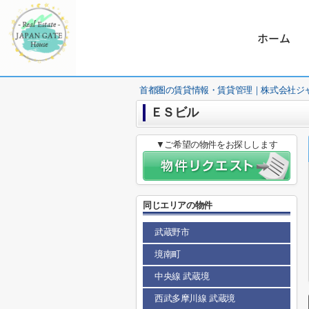
ホーム
首都圏の賃貸情報・賃貸管理｜株式会社ジ
ＥＳビル
▼ご希望の物件をお探しします
同じエリアの物件
武蔵野市
境南町
中央線 武蔵境
西武多摩川線 武蔵境