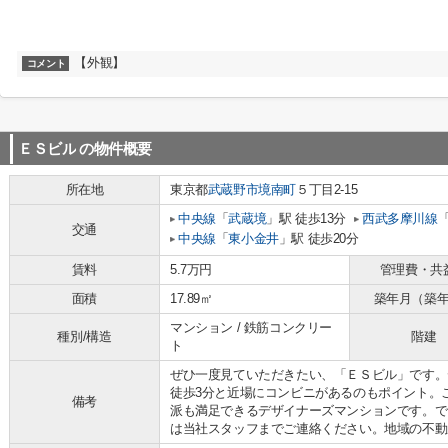
【外観】
コメント
ＥＳビル
の物件概要
所在地
東京都
武蔵野市
境南町
５丁目2-15
中央線
「
武蔵境
」駅 徒歩13分
西武多摩川線
交通
中央線
「
東小金井
」駅 徒歩20分
賃料
5.7万円
管理費・共
面積
17.89㎡
築年月（築
マンション / 鉄筋コンクリー
種別/構造
階建
ト
ぜひ一度見ていただきたい、「ＥＳビル」です。
徒歩3分と近場にコンビニがあるのもポイント。
備考
派も満足できるデザイナーズマンションです。で
は当社スタッフまでご連絡ください。地域の不動