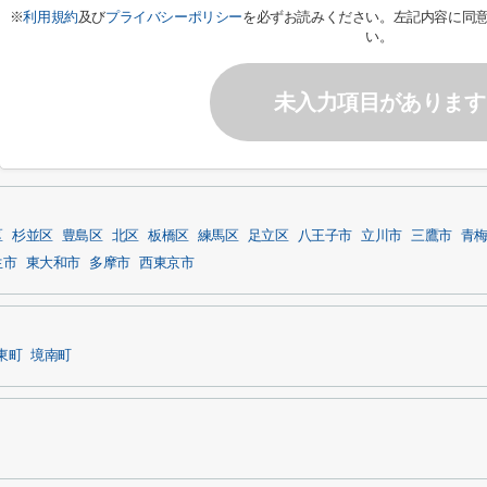
※
利用規約
及び
プライバシーポリシー
を必ずお読みください。左記内容に同
い。
未入力項目があります
区
杉並区
豊島区
北区
板橋区
練馬区
足立区
八王子市
立川市
三鷹市
青
生市
東大和市
多摩市
西東京市
東町
境南町