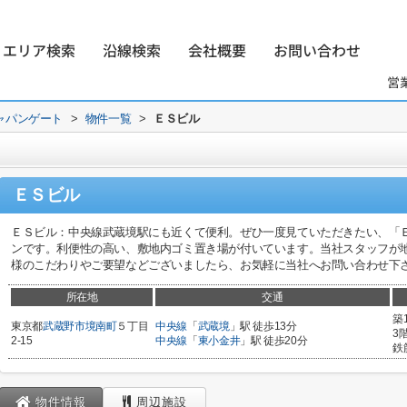
エリア検索
沿線検索
会社概要
お問い合わせ
営
ャパンゲート
>
物件一覧
>
ＥＳビル
ＥＳビル
ＥＳビル：中央線武蔵境駅にも近くて便利。ぜひ一度見ていただきたい、「
ンです。利便性の高い、敷地内ゴミ置き場が付いています。当社スタッフが
様のこだわりやご要望などございましたら、お気軽に当社へお問い合わせ下
所在地
交通
築
東京都
武蔵野市
境南町
５丁目
中央線
「
武蔵境
」駅 徒歩13分
3
2-15
中央線
「
東小金井
」駅 徒歩20分
鉄
物件情報
周辺施設