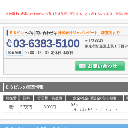
※地図上に表示される物件の位置は付近住所に所在することを表すものであり、実際の物
ＥＳビル
へのお問い合わせは
株式会社ジャパンゲート 荻窪店まで
03-6383-5100
〒167-0043
東京都杉並区上荻１丁目24-
9：00～18：00 定休日:水曜日
ＥＳビル
の空室情報
所在階
賃料
管理費・共益費
敷金/礼金/保証金/償却/敷引
0.5ヶ
1階
5.7万円
3,000円
/
/
/
/
月
1ヶ月
-
-
-