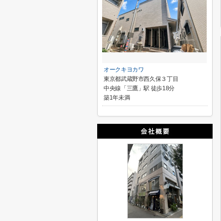
オークキヨカワ
東京都武蔵野市西久保３丁目
中央線「三鷹」駅 徒歩18分
築1年未満