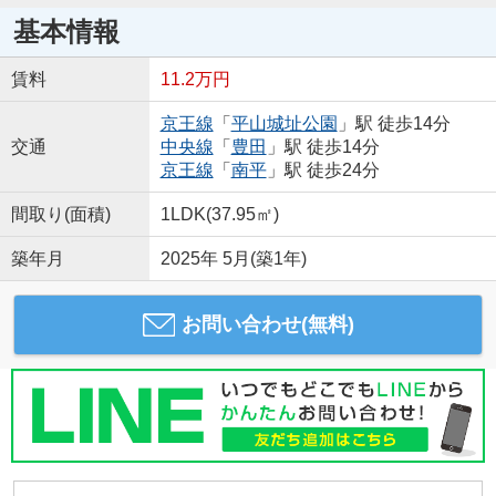
基本情報
賃料
11.2万円
京王線
「
平山城址公園
」駅 徒歩14分
交通
中央線
「
豊田
」駅 徒歩14分
京王線
「
南平
」駅 徒歩24分
間取り(面積)
1LDK(37.95㎡)
築年月
2025年 5月(築1年)
お問い合わせ(無料)