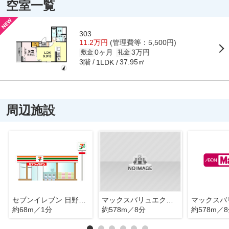
空室一覧
303
11.2万円
(管理費等：5,500円)
0ヶ月
3万円
敷金
礼金
3階
37.95㎡
1LDK
周辺施設
セブンイレブン 日野東平山2丁目店
マックスバリュエクスプレス平山団地店
約68m／1分
約578m／8分
約578m／