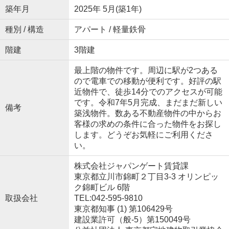
築年月
2025年 5月(築1年)
種別 / 構造
アパート / 軽量鉄骨
階建
3階建
最上階の物件です。周辺に駅が2つある
ので電車での移動が便利です。好評の駅
近物件で、徒歩14分でのアクセスが可能
です。令和7年5月完成、まだまだ新しい
備考
築浅物件。数ある不動産物件の中からお
客様の求めの条件に合った物件をお探し
します。どうぞお気軽にご利用くださ
い。
株式会社ジャパンゲート賃貸課
東京都立川市錦町２丁目3-3 オリンピッ
ク錦町ビル 6階
取扱会社
TEL:042-595-9810
東京都知事 (1) 第106429号
建設業許可（般-5）第150049号