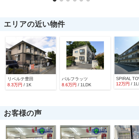
エリアの近い物件
SPIRAL T
リベルテ豊田
パルフラッツ
12
万
円
/ 1
8.3
万
円
/ 1K
8.6
万
円
/ 1LDK
お客様の声