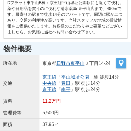
Dフラット東平山B棟：京王線平山城址公園駅にも近くて便利。
薬や日用品を買うのに便利な清水薬局 東平山店まで、490mで
す。最寄りの駅まで徒歩14分のアパートです。周辺に駅が二つ
あり、交通の利便性が高いです。当社スタッフが地域の賃貸情
報をご提供いたします。お客様のこだわりやご要望などござい
ましたら、お気軽に当社へお問い合わせ下さい。
物件概要
所在地
東京都
日野市
東平山
２丁目14-24
京王線
「
平山城址公園
」駅 徒歩14分
交通
中央線
「
豊田
」駅 徒歩14分
京王線
「
南平
」駅 徒歩24分
賃料
11.2万円
管理費等
5,500円
面積
37.95㎡