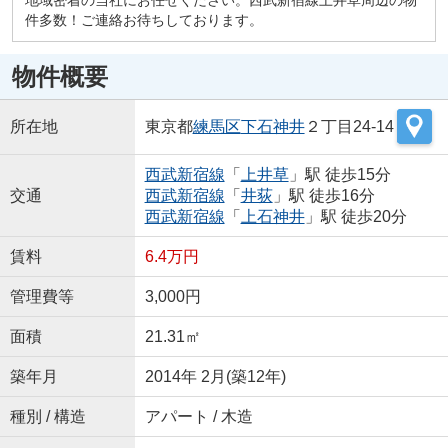
件多数！ご連絡お待ちしております。
物件概要
所在地
東京都
練馬区
下石神井
２丁目24-14
西武新宿線
「
上井草
」駅 徒歩15分
交通
西武新宿線
「
井荻
」駅 徒歩16分
西武新宿線
「
上石神井
」駅 徒歩20分
賃料
6.4万円
管理費等
3,000円
面積
21.31㎡
築年月
2014年 2月(築12年)
種別 / 構造
アパート / 木造