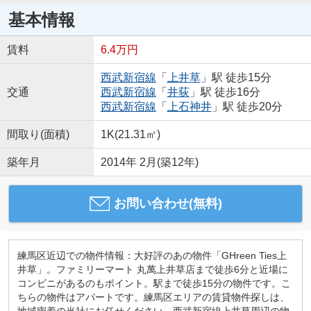
基本情報
賃料
6.4万円
西武新宿線
「
上井草
」駅 徒歩15分
交通
西武新宿線
「
井荻
」駅 徒歩16分
西武新宿線
「
上石神井
」駅 徒歩20分
間取り(面積)
1K(21.31㎡)
築年月
2014年 2月(築12年)
お問い合わせ(無料)
練馬区近辺での物件情報：大好評のあの物件「GHreen Ties上
井草」。ファミリーマート 丸萬上井草店まで徒歩6分と近場に
コンビニがあるのもポイント。駅まで徒歩15分の物件です。こ
ちらの物件はアパートです。練馬区エリアの賃貸物件探しは、
地域密着の当社にお任せください。西武新宿線上井草周辺の物