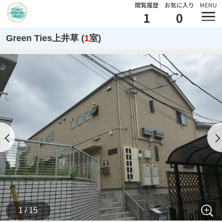
閲覧履歴
お気に入り
MENU
1
0
Green Ties上井草 (
1
室)
1 / 15