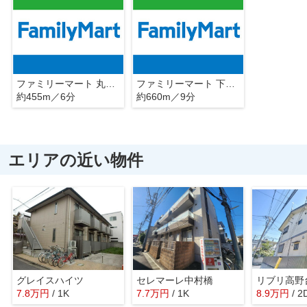
ファミリーマート 丸萬上井草店
ファミリーマート 下石神井一丁目店
約455m／6分
約660m／9分
エリアの近い物件
グレイスハイツ
セレマーレ中村橋
リブリ高野
7.8
万
円
/ 1K
7.7
万
円
/ 1K
8.9
万
円
/ 2