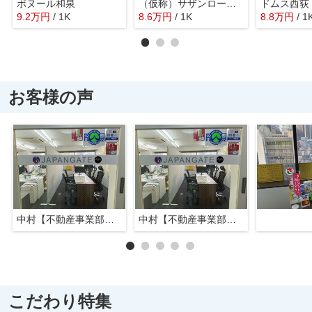
ボヌール和泉
（仮称）サザンロード南阿佐ヶ谷
ドムス西荻
9.2
万
円
/ 1K
8.6
万
円
/ 1K
8.8
万
円
/ 1
お客様の声
中村【不動産事業部長】
中村【不動産事業部長】
こだわり特集