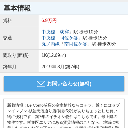
基本情報
賃料
6.9万円
中央線
「
荻窪
」駅 徒歩10分
交通
中央線
「
阿佐ケ谷
」駅 徒歩15分
丸ノ内線
「
南阿佐ケ谷
」駅 徒歩20分
間取り(面積)
1K(12.69㎡)
築年月
2019年 3月(築7年)
お問い合わせ(無料)
新着情報：Le Confo荻窪の空室情報ならコチラ。近くにはセブ
ンイレブン 杉並天沼通り店(徒歩5分)がありちょっとした買い
物に便利です。築7年のイチオシ物件はこちらです。最上階の
物件です。杉並区エリアにある賃貸情報のことなら、地域に密
着した当社へお任せ下さい。当社は、多種多様な賃貸情報を取