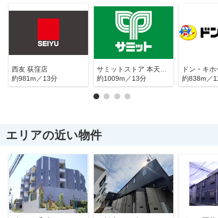
西友 荻窪店
サミットストア 本天沼店
約981m／13分
約1009m／13分
約838m／1
エリアの近い物件