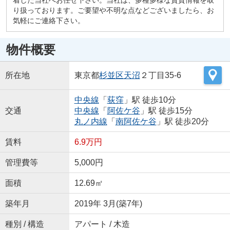
り扱っております。ご要望や不明な点などございましたら、お
気軽にご連絡下さい。
物件概要
所在地
東京都
杉並区
天沼
２丁目35-6
中央線
「
荻窪
」駅 徒歩10分
交通
中央線
「
阿佐ケ谷
」駅 徒歩15分
丸ノ内線
「
南阿佐ケ谷
」駅 徒歩20分
賃料
6.9万円
管理費等
5,000円
面積
12.69㎡
築年月
2019年 3月(築7年)
種別 / 構造
アパート / 木造