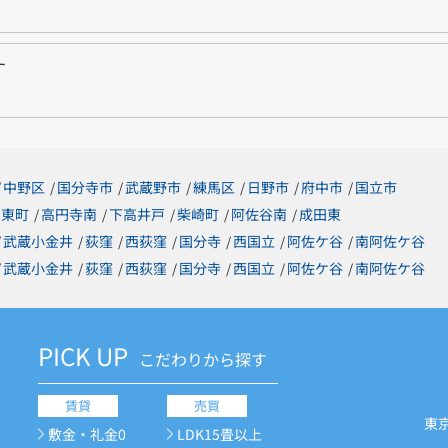
す
中野区
国分寺市
武蔵野市
練馬区
日野市
府中市
国立市
/
/
/
/
/
/
/
東町
高円寺南
下高井戸
柴崎町
阿佐谷南
成田東
/
/
/
/
/
武蔵小金井
荻窪
西荻窪
国分寺
西国立
阿佐ケ谷
南阿佐ケ谷
/
/
/
/
/
/
/
武蔵小金井
荻窪
西荻窪
国分寺
西国立
阿佐ケ谷
南阿佐ケ谷
/
/
/
/
/
/
/
PICK UP
こだわりから探す
賃貸
売買
東
敷金・礼金0
LDK15畳以上