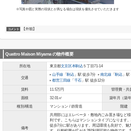
※写真や図と実際の現状とが異なる場合は現状を優先させていただきます
【外観】
コメント
Quattro Maison Miyama
の物件概要
所在地
東京都
文京区
本駒込
５丁目71-14
山手線
「
駒込
」駅 徒歩7分
南北線
「
駒込
」駅
交通
都営三田線
「
千石
」駅 徒歩12分
賃料
11.5万円
管理費・共
面積
32.01㎡
築年月（築
種別/構造
マンション / 鉄骨造
階建
共用部にはエレベータ・敷地内ごみ置き場など様
利です。こちらはマンションタイプになります。
徒歩7分に駅があります。周辺環境も良好で、魅力
備考
す。行動範囲が広がる2駅利用可能な物件です。