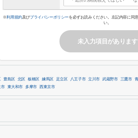
※
利用規約
及び
プライバシーポリシー
を必ずお読みください。左記内容に同
い。
未入力項目があります
区
豊島区
北区
板橋区
練馬区
足立区
八王子市
立川市
武蔵野市
三鷹市
生市
東大和市
多摩市
西東京市