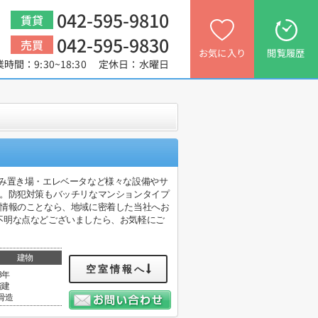
042-595-9810
賃貸
042-595-9830
売買
お気に入り
閲覧履歴
業時間：9:30~18:30 定休日：水曜日
敷地内ごみ置き場・エレベータなど様々な設備やサ
件。防犯対策もバッチリなマンションタイプ
貸情報のことなら、地域に密着した当社へお
不明な点などございましたら、お気軽にご
建物
空室情報へ
8年
階建
骨造