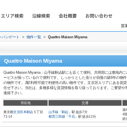
エリア検索
沿線検索
会社概要
お問い合わせ
営
ャパンゲート
>
物件一覧
>
Quattro Maison Miyama
Quattro Maison Miyama
Quattro Maison Miyama：山手線駒込駅にも近くて便利。共用部には
ービスが揃っているので便利です。しっかりとした造りが自慢の築8年の物
の物件です。2駅利用可能で利便性の高い物件です。文京区エリアにある賃
任せ下さい。当社は、多種多様な賃貸情報を取り扱っております。ご要望や
連絡下さい。
所在地
交通
築
東京都
文京区
本駒込
５丁目
山手線
「
駒込
」駅 徒歩7分
4
71-14
都営三田線
「
千石
」駅 徒歩12分
鉄