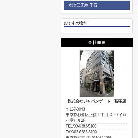
都営三田線 千石
おすすめ物件
株式会社ジャパンゲート 荻窪店
〒167-0043
東京都杉並区上荻１丁目24-20 イロ
ハ堂ビル2F
TEL/03-6383-5100
FAX/03-6383-5109
東京都知事 (1) 第106429号