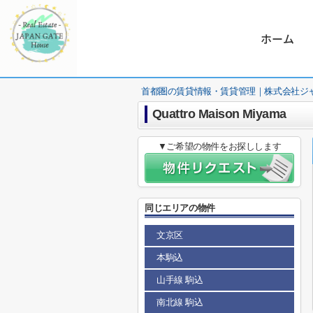
ホーム
首都圏の賃貸情報・賃貸管理｜株式会社ジ
Quattro Maison Miyama
▼ご希望の物件をお探しします
同じエリアの物件
文京区
本駒込
山手線 駒込
南北線 駒込