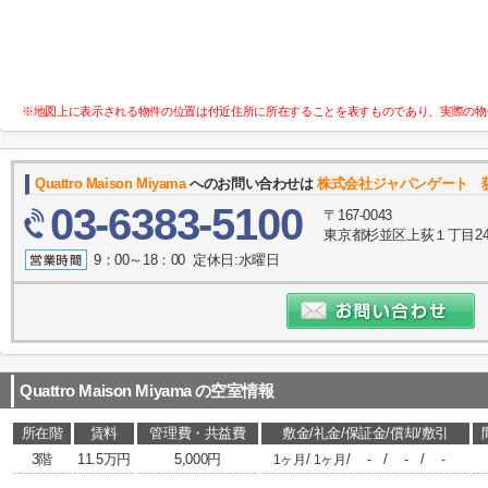
※地図上に表示される物件の位置は付近住所に所在することを表すものであり、実際の物
Quattro Maison Miyama
へのお問い合わせは
株式会社ジャパンゲート 
03-6383-5100
〒167-0043
東京都杉並区上荻１丁目24-
9：00～18：00 定休日:水曜日
Quattro Maison Miyama
の空室情報
所在階
賃料
管理費・共益費
敷金/礼金/保証金/償却/敷引
3階
11.5万円
5,000円
/
/
/
/
1ヶ月
1ヶ月
-
-
-