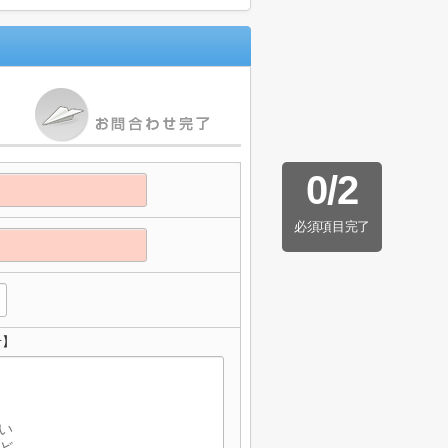
0
/
2
必須項目完了
せ】