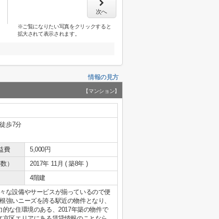
次へ
※ご覧になりたい写真をクリックすると
拡大されて表示されます。
情報の見方
【マンション】
 徒歩7分
益費
5,000円
年数）
2017年 11月 ( 築8年 )
4階建
々な設備やサービスが揃っているので便
根強いニーズを誇る駅近の物件となり、
的な住環境のある、2017年築の物件で
文京区エリアにある賃貸情報のことなら、