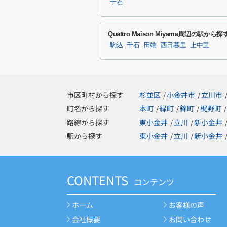
千石
Quattro Maison Miyama周辺の駅から探
駒込
千石
田端
西日暮里
上中里
市区町村から探す
杉並区
小金井市
立川市
/
/
町名から探す
本町
緑町
錦町
梶野町
/
/
/
/
路線から探す
東小金井
立川
新小金井
/
/
駅から探す
東小金井
立川
新小金井
/
/
CONTENTS
コンテンツ
ホーム
お客様の声
会社概要
お問い合わせ