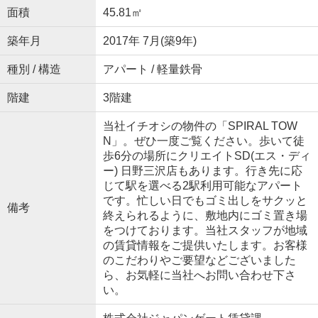
面積
45.81㎡
築年月
2017年 7月(築9年)
種別 / 構造
アパート / 軽量鉄骨
階建
3階建
当社イチオシの物件の「SPIRAL TOW
N」。ぜひ一度ご覧ください。歩いて徒
歩6分の場所にクリエイトSD(エス・ディ
ー) 日野三沢店もあります。行き先に応
じて駅を選べる2駅利用可能なアパート
です。忙しい日でもゴミ出しをサクッと
備考
終えられるように、敷地内にゴミ置き場
をつけております。当社スタッフが地域
の賃貸情報をご提供いたします。お客様
のこだわりやご要望などございました
ら、お気軽に当社へお問い合わせ下さ
い。