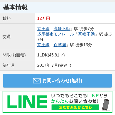
基本情報
賃料
12万円
京王線
「
高幡不動
」駅 徒歩7分
多摩都市モノレール
「
高幡不動
」駅 徒歩
交通
7分
京王線
「
百草園
」駅 徒歩13分
間取り(面積)
1LDK(45.81㎡)
築年月
2017年 7月(築9年)
お問い合わせ(無料)