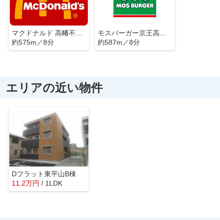
マクドナルド 高幡不動店
モスバーガー京王高幡SC店
約575m／8分
約587m／8分
エリアの近い物件
Dフラット東平山B棟
11.2
万
円
/ 1LDK