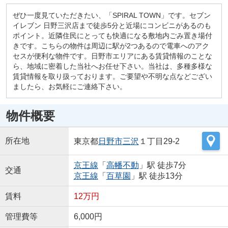
ぜひ一度見ていただきたい、「SPIRAL TOWN」です。セブン
イレブン 日野三沢店まで徒歩5分と近場にコンビニがあるのも
ポイント。近隣住民にとっても快適になる敷地内ごみ置き場付
きです。こちらの物件は周辺に駅が2つあるので電車へのアク
セスが便利な物件です。日野市エリアにある賃貸情報のことな
ら、地域に密着した当社へお任せ下さい。当社は、多種多様な
賃貸情報を取り扱っております。ご要望や不明な点などござい
ましたら、お気軽にご連絡下さい。
物件概要
所在地
東京都
日野市
三沢
１丁目29-2
京王線
「
高幡不動
」駅 徒歩7分
交通
京王線
「
百草園
」駅 徒歩13分
賃料
12万円
管理費等
6,000円