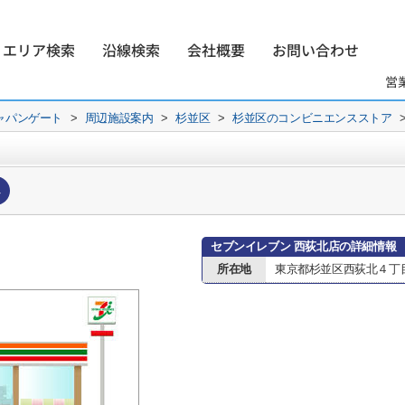
エリア検索
沿線検索
会社概要
お問い合わせ
営
ャパンゲート
>
周辺施設案内
>
杉並区
>
杉並区のコンビニエンスストア
へ
セブンイレブン 西荻北店の詳細情報
所在地
東京都杉並区西荻北４丁目1