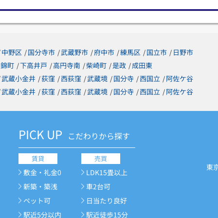
中野区
国分寺市
武蔵野市
府中市
練馬区
国立市
日野市
/
/
/
/
/
/
/
錦町
下高井戸
高円寺南
柴崎町
是政
成田東
/
/
/
/
/
武蔵小金井
荻窪
西荻窪
武蔵境
国分寺
西国立
阿佐ケ谷
/
/
/
/
/
/
/
武蔵小金井
荻窪
西荻窪
武蔵境
国分寺
西国立
阿佐ケ谷
/
/
/
/
/
/
/
PICK UP
こだわりから探す
賃貸
売買
東
敷金・礼金0
LDK15畳以上
新築・築浅
車2台可
ペット可
日当たり良好
駅近5分以内
駅近徒歩15分