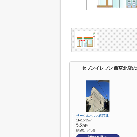
セブンイレブン 西荻北店
サークルハウス西荻北
1R/15.35㎡
5.5
万円
約201m／3分