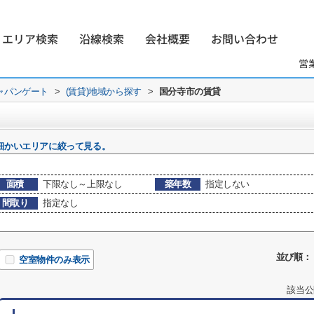
エリア検索
沿線検索
会社概要
お問い合わせ
営
ャパンゲート
>
(賃貸)地域から探す
>
国分寺市の賃貸
細かいエリアに絞って見る。
面積
下限なし～上限なし
築年数
指定しない
間取り
指定なし
並び順：
空室物件のみ表示
該当公