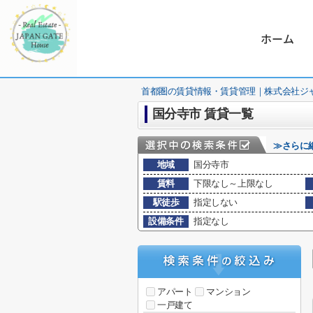
ホーム
首都圏の賃貸情報・賃貸管理｜株式会社ジ
国分寺市 賃貸一覧
≫さらに
地域
国分寺市
賃料
下限なし～上限なし
駅徒歩
指定しない
設備条件
指定なし
アパート
マンション
一戸建て