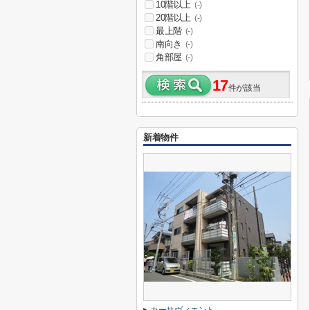
10階以上
(-)
20階以上
(-)
最上階
(-)
南向き
(-)
角部屋
(-)
17
件が該当
新着物件