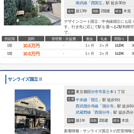
南武線
「
西国立
」駅 徒歩30分
築13年
2階建
木造
築年
階数
構造
デザインコート国立：中央線国立にも近
す。行き先に応じて駅を選べる2駅利用
で...
所在階
賃料
管理費・共益費
敷金
礼金
間取り
10.5
万円
1階
-
1ヶ月
2ヶ月
1LDK
3
10.5
万円
1階
-
1ヶ月
2ヶ月
1LDK
3
サンライズ国立Ⅱ
東京都
国分寺市
富士本
１丁目
住所
交通
中央線
「
国立
」駅 徒歩9分
西武国分寺線
「
国分寺
」駅 徒歩9
武蔵野線
「
西国分寺
」駅 徒歩25分
築1年
2階建
木造
築年
階数
構造
新着情報：サンライズ国立Ⅱの空室情報