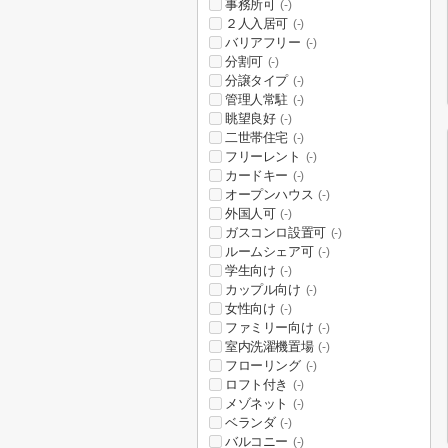
事務所可
(-)
２人入居可
(-)
バリアフリー
(-)
分割可
(-)
分譲タイプ
(-)
管理人常駐
(-)
眺望良好
(-)
二世帯住宅
(-)
フリーレント
(-)
カードキー
(-)
オープンハウス
(-)
外国人可
(-)
ガスコンロ設置可
(-)
ルームシェア可
(-)
学生向け
(-)
カップル向け
(-)
女性向け
(-)
ファミリー向け
(-)
室内洗濯機置場
(-)
フローリング
(-)
ロフト付き
(-)
メゾネット
(-)
ベランダ
(-)
バルコニー
(-)