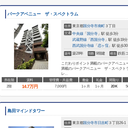
パークアベニュー ザ・スペクトラム
東京都
国分寺市
南町
３丁目
住所
交通
中央線
「
国分寺
」駅 徒歩3分
武蔵野線
「
西国分寺
」駅 徒歩19分
西武国分寺線
「
恋ヶ窪
」駅 徒歩3
築28年
9階建
鉄筋
築年
階数
構造
こだわりポイント満載のパークアベニュ
満載のパークアベニュー ザ・スペクト
レ...
所在階
賃料
管理費・共益費
敷金
礼金
間取り
14.7
万円
2階
7,000円
1ヶ月
1ヶ月
2DK
5
島田マインドタワー
東京都
国分寺市
日吉町
３丁目26-1
住所