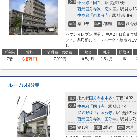
交通
中央線
「
国立
」駅 徒歩12分
西武国分寺線
「
恋ヶ窪
」駅 徒歩1
中央線
「
西国分寺
」駅 徒歩19分
築21年
7階建
鉄骨
築年
階数
構造
セブンイレブン 国分寺戸倉2丁目店まで
ント。共用部にはエレベータ・敷地内ご
し...
所在階
賃料
管理費・共益費
敷金
礼金
間取り
6.8
万円
7階
7,000円
0.5ヶ月
1.5ヶ月
1K
ルーブル国分寺
東京都
国分寺市
本多
２丁目14-32
住所
交通
中央線
「
国分寺
」駅 徒歩7分
武蔵野線
「
西国分寺
」駅 徒歩24分
西武国分寺線
「
国分寺
」駅 徒歩7
築13年
2階建
木造
築年
階数
構造