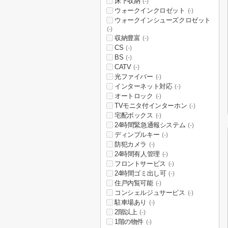
床下収納
(-)
ウォークインクロゼット
(-)
ウォークインシューズクロゼット
(-)
収納豊富
(-)
CS
(-)
BS
(-)
CATV
(-)
光ファイバー
(-)
インターネット対応
(-)
オートロック
(-)
TVモニタ付インターホン
(-)
宅配ボックス
(-)
24時間緊急通報システム
(-)
ディンプルキー
(-)
防犯カメラ
(-)
24時間有人管理
(-)
フロントサービス
(-)
24時間ゴミ出し可
(-)
住戸内覧可能
(-)
コンシェルジュサービス
(-)
駐車場あり
(-)
2階以上
(-)
1階の物件
(-)