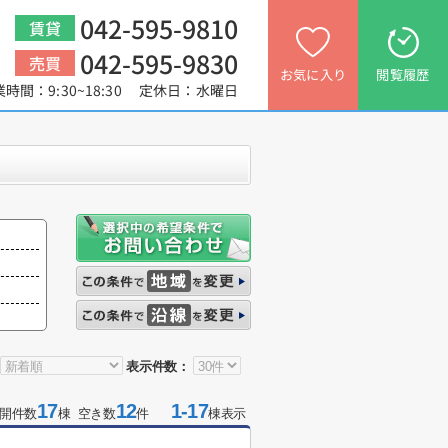
042-595-9810
賃貸
042-595-9830
売買
お気に入り
閲覧履歴
業時間：9:30~18:30 定休日：水曜日
表示件数：
17
12
1-17
開件数
棟 空き数
件
棟表示