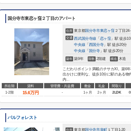
国分寺市東恋ヶ窪２丁目のアパート
東京都
国分寺市
東恋ヶ窪
２丁目24-
住所
交通
西武国分寺線
「
恋ヶ窪
」駅 徒歩1
中央線
「
西国分寺
」駅 徒歩20分
中央線
「
国分寺
」駅 徒歩20分
築9年
2階建
木造
築年
階数
構造
こだわりポイント満載のチサカXI。築6
出かけに便利な、徒歩10分に駅のある物
内...
所在階
賃料
管理費・共益費
敷金
礼金
間取り
15.6
万円
1-2階
-
1ヶ月
2ヶ月
2LDK
6
パルフォレスト
東京都
国分寺市
泉町
１丁目1-20
住所