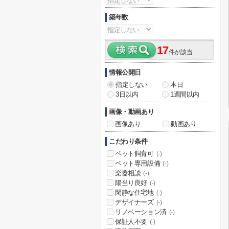
築年数
17
件が該当
情報公開日
指定しない
本日
3日以内
1週間以内
画像・動画あり
画像あり
動画あり
こだわり条件
ペット飼育可
(-)
ペット専用設備
(-)
楽器相談
(-)
陽当り良好
(-)
閑静な住宅地
(-)
デザイナーズ
(-)
リノベーション済
(-)
保証人不要
(-)