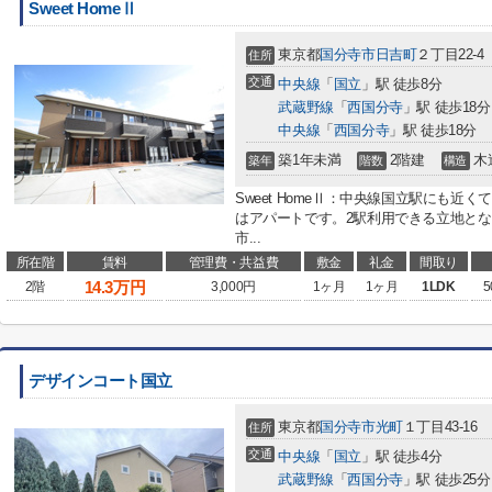
Sweet HomeⅡ
東京都
国分寺市
日吉町
２丁目22-4
住所
交通
中央線
「
国立
」駅 徒歩8分
武蔵野線
「
西国分寺
」駅 徒歩18分
中央線
「
西国分寺
」駅 徒歩18分
築1年未満
2階建
木
築年
階数
構造
Sweet HomeⅡ：中央線国立駅にも
はアパートです。2駅利用できる立地と
市...
所在階
賃料
管理費・共益費
敷金
礼金
間取り
14.3
万円
2階
3,000円
1ヶ月
1ヶ月
1LDK
5
デザインコート国立
東京都
国分寺市
光町
１丁目43-16
住所
交通
中央線
「
国立
」駅 徒歩4分
武蔵野線
「
西国分寺
」駅 徒歩25分