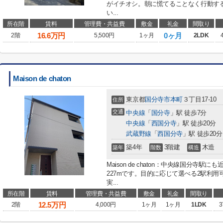
がイチオシ。朝に慌てることなく行動す
い...
所在階
賃料
管理費・共益費
敷金
礼金
間取り
16.6
万円
0ヶ月
2階
5,500円
1ヶ月
2LDK
Maison de chaton
東京都
国分寺市
本町
３丁目17-10
住所
交通
中央線
「
国分寺
」駅 徒歩7分
中央線
「
西国分寺
」駅 徒歩20分
武蔵野線
「
西国分寺
」駅 徒歩20分
築4年
3階建
木造
築年
階数
構造
Maison de chaton：中央線国分寺駅
227mです。目的に応じて選べる2駅利
実...
所在階
賃料
管理費・共益費
敷金
礼金
間取り
12.5
万円
2階
4,000円
1ヶ月
1ヶ月
1LDK
3