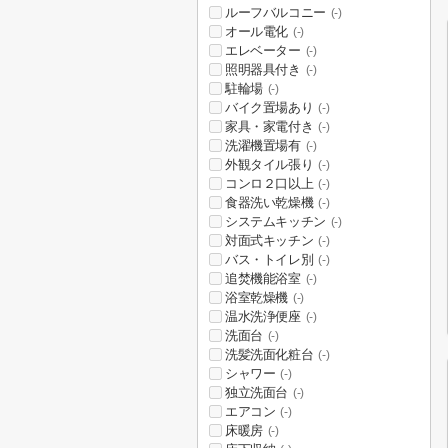
ルーフバルコニー
(-)
オール電化
(-)
エレベーター
(-)
照明器具付き
(-)
駐輪場
(-)
バイク置場あり
(-)
家具・家電付き
(-)
洗濯機置場有
(-)
外観タイル張り
(-)
コンロ２口以上
(-)
食器洗い乾燥機
(-)
システムキッチン
(-)
対面式キッチン
(-)
バス・トイレ別
(-)
追焚機能浴室
(-)
浴室乾燥機
(-)
温水洗浄便座
(-)
洗面台
(-)
洗髪洗面化粧台
(-)
シャワー
(-)
独立洗面台
(-)
エアコン
(-)
床暖房
(-)