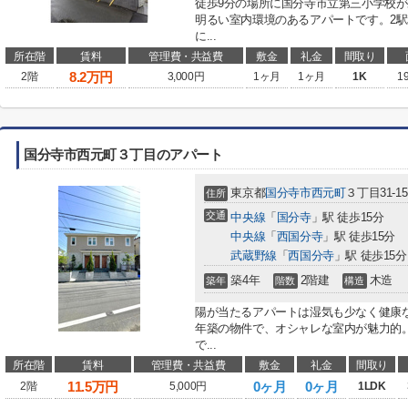
徒歩9分の場所に国分寺市立第三小学校
明るい室内環境のあるアパートです。2
に...
所在階
賃料
管理費・共益費
敷金
礼金
間取り
8.2
万円
2階
3,000円
1ヶ月
1ヶ月
1K
1
国分寺市西元町３丁目のアパート
東京都
国分寺市
西元町
３丁目31-15
住所
交通
中央線
「
国分寺
」駅 徒歩15分
中央線
「
西国分寺
」駅 徒歩15分
武蔵野線
「
西国分寺
」駅 徒歩15分
築4年
2階建
木造
築年
階数
構造
陽が当たるアパートは湿気も少なく健康な
年築の物件で、オシャレな室内が魅力的
で...
所在階
賃料
管理費・共益費
敷金
礼金
間取り
11.5
万円
0ヶ月
0ヶ月
2階
5,000円
1LDK