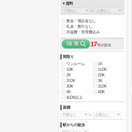
▼賃料
～
敷金・保証金なし
礼金・敷引なし
共益費・管理費込み
17
件が該当
間取り
ワンルーム
1K
1DK
1LDK
2K
2DK
2LDK
3K
3DK
3LDK
4K
4DK
4LDK以上
面積
～
駅からの徒歩