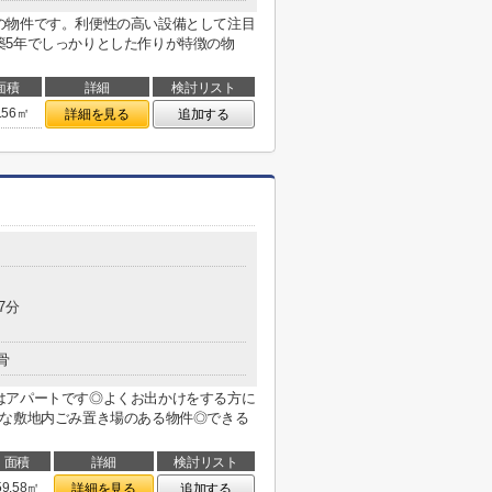
の物件です。利便性の高い設備として注目
築5年でしっかりとした作りが特徴の物
面積
詳細
検討リスト
.56㎡
詳細を見る
追加する
7分
骨
はアパートです◎よくお出かけをする方に
潔な敷地内ごみ置き場のある物件◎できる
面積
詳細
検討リスト
59.58㎡
詳細を見る
追加する