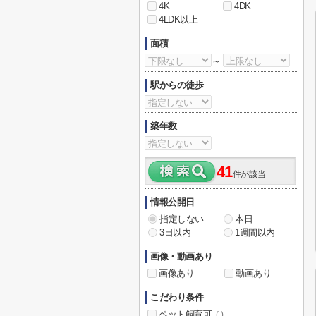
4K
4DK
4LDK以上
面積
～
駅からの徒歩
築年数
41
件が該当
情報公開日
指定しない
本日
3日以内
1週間以内
画像・動画あり
画像あり
動画あり
こだわり条件
ペット飼育可
(-)