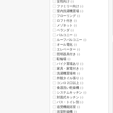
女性向け
(-)
ファミリー向け
(-)
室内洗濯機置場
(-)
フローリング
(-)
ロフト付き
(-)
メゾネット
(-)
ベランダ
(-)
バルコニー
(-)
ルーフバルコニー
(-)
オール電化
(-)
エレベーター
(-)
照明器具付き
(-)
駐輪場
(-)
バイク置場あり
(-)
家具・家電付き
(-)
洗濯機置場有
(-)
外観タイル張り
(-)
コンロ２口以上
(-)
食器洗い乾燥機
(-)
システムキッチン
(-)
対面式キッチン
(-)
バス・トイレ別
(-)
追焚機能浴室
(-)
浴室乾燥機
(-)