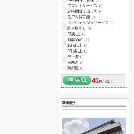
(-)
フロントサービス
(-)
24時間ゴミ出し可
(-)
住戸内覧可能
(-)
コンシェルジュサービス
(-)
駐車場あり
(-)
2階以上
(-)
1階の物件
(-)
10階以上
(-)
20階以上
(-)
最上階
(-)
南向き
(-)
角部屋
(-)
41
件が該当
新着物件