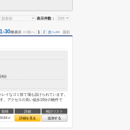
表示件数：
-30
棟表示
<<前へ
1
2
次へ>>
最初
24分
キレイなゴミ捨て場も設けられています。
す。アクセスの良い徒歩10分の物件で
面積
詳細
検討リスト
24.84㎡
詳細を見る
追加する