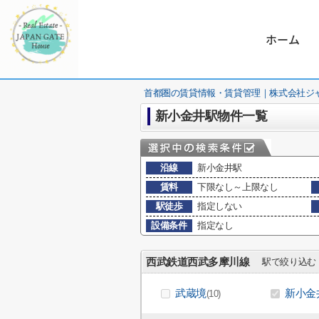
ホーム
首都圏の賃貸情報・賃貸管理｜株式会社ジ
新小金井駅物件一覧
沿線
新小金井駅
賃料
下限なし～上限なし
駅徒歩
指定しない
設備条件
指定なし
西武鉄道西武多摩川線
駅で絞り込む
武蔵境
新小金
(10)