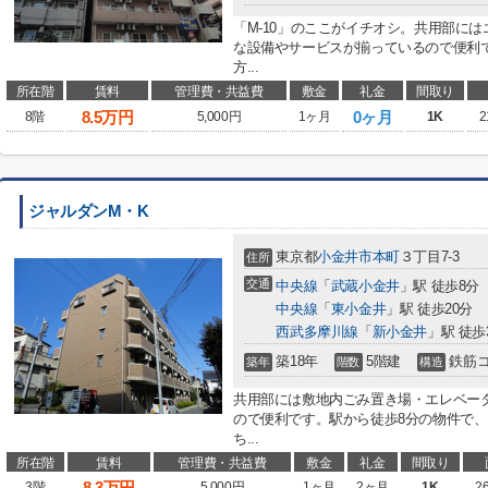
「M-10」のここがイチオシ。共用部に
な設備やサービスが揃っているので便利
方...
所在階
賃料
管理費・共益費
敷金
礼金
間取り
8.5
万円
0ヶ月
8階
5,000円
1ヶ月
1K
2
ジャルダンM・K
東京都
小金井市
本町
３丁目7-3
住所
交通
中央線
「
武蔵小金井
」駅 徒歩8分
中央線
「
東小金井
」駅 徒歩20分
西武多摩川線
「
新小金井
」駅 徒歩
築18年
5階建
鉄筋
築年
階数
構造
共用部には敷地内ごみ置き場・エレベー
ので便利です。駅から徒歩8分の物件で
ち...
所在階
賃料
管理費・共益費
敷金
礼金
間取り
8.3
万円
3階
5,000円
1ヶ月
2ヶ月
1K
2