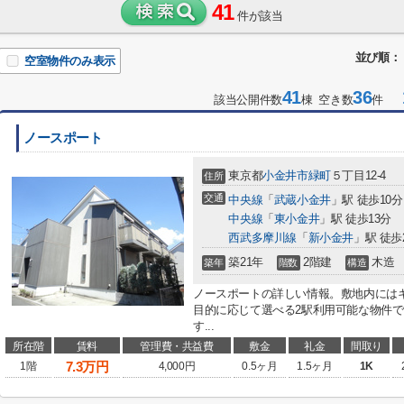
41
件が該当
並び順：
空室物件のみ表示
41
36
1
該当公開件数
棟 空き数
件
ノースポート
東京都
小金井市
緑町
５丁目12-4
住所
交通
中央線
「
武蔵小金井
」駅 徒歩10分
中央線
「
東小金井
」駅 徒歩13分
西武多摩川線
「
新小金井
」駅 徒歩
築21年
2階建
木造
築年
階数
構造
ノースポートの詳しい情報。敷地内には
目的に応じて選べる2駅利用可能な物件で
す...
所在階
賃料
管理費・共益費
敷金
礼金
間取り
7.3
万円
1階
4,000円
0.5ヶ月
1.5ヶ月
1K