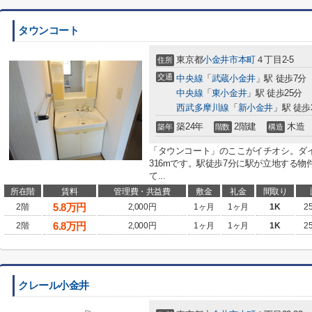
タウンコート
東京都
小金井市
本町
４丁目2-5
住所
交通
中央線
「
武蔵小金井
」駅 徒歩7分
中央線
「
東小金井
」駅 徒歩25分
西武多摩川線
「
新小金井
」駅 徒歩
築24年
2階建
木造
築年
階数
構造
「タウンコート」のここがイチオシ。ダ
316mです。駅徒歩7分に駅が立地する
て...
所在階
賃料
管理費・共益費
敷金
礼金
間取り
5.8
万円
2階
2,000円
1ヶ月
1ヶ月
1K
2
6.8
万円
2階
2,000円
1ヶ月
1ヶ月
1K
2
クレール小金井