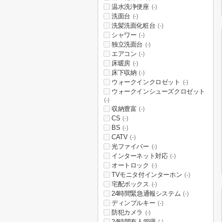
温水洗浄便座
(-)
洗面台
(-)
洗髪洗面化粧台
(-)
シャワー
(-)
独立洗面台
(-)
エアコン
(-)
床暖房
(-)
床下収納
(-)
ウォークインクロゼット
(-)
ウォークインシューズクロゼット
(-)
収納豊富
(-)
CS
(-)
BS
(-)
CATV
(-)
光ファイバー
(-)
インターネット対応
(-)
オートロック
(-)
TVモニタ付インターホン
(-)
宅配ボックス
(-)
24時間緊急通報システム
(-)
ディンプルキー
(-)
防犯カメラ
(-)
24時間有人管理