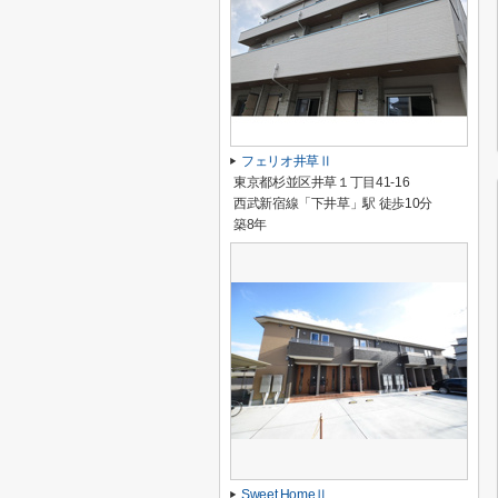
フェリオ井草Ⅱ
東京都杉並区井草１丁目41-16
西武新宿線「下井草」駅 徒歩10分
築8年
Sweet HomeⅡ