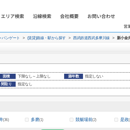
エリア検索
沿線検索
会社概要
お問い合わせ
営
ャパンゲート
>
(賃貸)路線・駅から探す
>
西武鉄道西武多摩川線
>
新小金
面積
下限なし～上限なし
築年数
指定しない
間取り
指定なし
井
多磨
競艇場前
是政
(36)
(1)
(2)
(