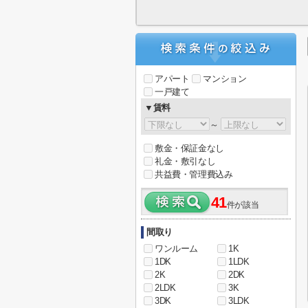
アパート
マンション
一戸建て
▼賃料
～
敷金・保証金なし
礼金・敷引なし
共益費・管理費込み
41
件が該当
間取り
ワンルーム
1K
1DK
1LDK
2K
2DK
2LDK
3K
3DK
3LDK