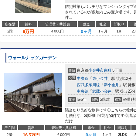
防犯対策もバッチリなマンションタイプ
されているのが敷地内ごみ置き場です。
件...
所在階
賃料
管理費・共益費
敷金
礼金
間取り
9
万円
0ヶ月
2階
4,000円
1ヶ月
1K
28
ウォールナッツガーデン
東京都
小金井市
東町
５丁目
住所
交通
中央線
「
東小金井
」駅 徒歩12分
西武多摩川線
「
新小金井
」駅 徒歩
中央線
「
武蔵小金井
」駅 徒歩25分
築5年
2階建
軽量鉄
築年
階数
構造
陽当たり良好な物件です◎こちらの物件
も便利な、2駅利用可能な物件です◎清
だけ...
所在階
賃料
管理費・共益費
敷金
礼金
間取り
16.5
万円
0ヶ月
2階
6,000円
1ヶ月
2LDK