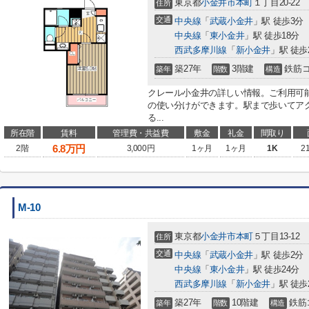
東京都
小金井市
本町
１丁目20-22
住所
交通
中央線
「
武蔵小金井
」駅 徒歩3分
中央線
「
東小金井
」駅 徒歩18分
西武多摩川線
「
新小金井
」駅 徒歩
築27年
3階建
鉄筋
築年
階数
構造
クレール小金井の詳しい情報。ご利用可
の使い分けができます。駅まで歩いてア
る...
所在階
賃料
管理費・共益費
敷金
礼金
間取り
6.8
万円
2階
3,000円
1ヶ月
1ヶ月
1K
2
M-10
東京都
小金井市
本町
５丁目13-12
住所
交通
中央線
「
武蔵小金井
」駅 徒歩2分
中央線
「
東小金井
」駅 徒歩24分
西武多摩川線
「
新小金井
」駅 徒歩
築27年
10階建
鉄筋
築年
階数
構造