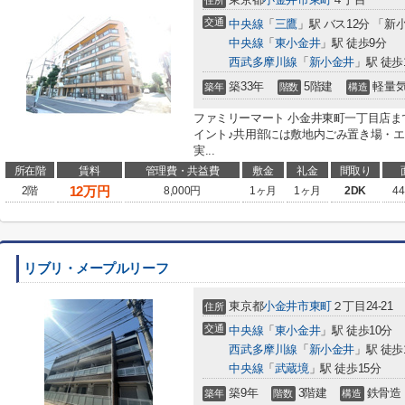
住所
交通
中央線
「
三鷹
」駅 バス12分 「新
中央線
「
東小金井
」駅 徒歩9分
西武多摩川線
「
新小金井
」駅 徒歩
築33年
5階建
軽量
築年
階数
構造
ファミリーマート 小金井東町一丁目店ま
イント♪共用部には敷地内ごみ置き場・
実...
所在階
賃料
管理費・共益費
敷金
礼金
間取り
12
万円
2階
8,000円
1ヶ月
1ヶ月
2DK
44
リブリ・メープルリーフ
東京都
小金井市
東町
２丁目24-21
住所
交通
中央線
「
東小金井
」駅 徒歩10分
西武多摩川線
「
新小金井
」駅 徒歩
中央線
「
武蔵境
」駅 徒歩15分
築9年
3階建
鉄骨造
築年
階数
構造