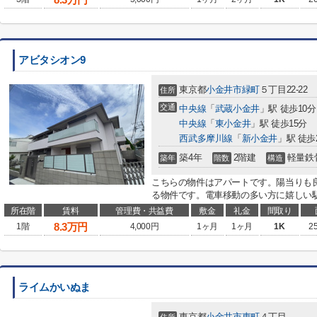
アビタシオン9
東京都
小金井市
緑町
５丁目22-22
住所
交通
中央線
「
武蔵小金井
」駅 徒歩10分
中央線
「
東小金井
」駅 徒歩15分
西武多摩川線
「
新小金井
」駅 徒歩
築4年
2階建
軽量鉄
築年
階数
構造
こちらの物件はアパートです。陽当りも
る物件です。電車移動の多い方に嬉しい駅か
所在階
賃料
管理費・共益費
敷金
礼金
間取り
8.3
万円
1階
4,000円
1ヶ月
1ヶ月
1K
2
ライムかいぬま
東京都
小金井市
東町
４丁目