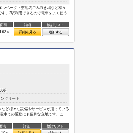
はエレベータ・敷地内ごみ置き場など様々
です。2駅利用できるので電車をよく使う
面積
詳細
検討リスト
1.92㎡
詳細を見る
追加する
30分
コンクリート
タなど様々な設備やサービスが揃っている
、電車での通勤にも便利な立地です。こ
面積
詳細
検討リスト
6.10㎡