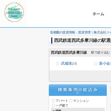
ホーム
首都圏の賃貸情報・賃貸管理｜株式会社ジ
西武鉄道西武多摩川線の駅選
西武鉄道西武多摩川線
駅で絞り込む
武蔵境
新小金
(14)
アパート
マンション
一戸建て