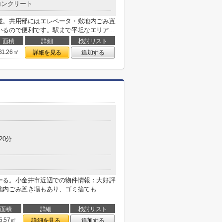
コンクリート
並。共用部にはエレベータ・敷地内ごみ置
るので便利です。駅まで平坦なエリア...
面積
詳細
検討リスト
31.26㎡
詳細を見る
追加する
20分
ーる。小金井市近辺での物件情報：大好評
地内ごみ置き場もあり、ゴミ捨ても
面積
詳細
検討リスト
5.57㎡
詳細を見る
追加する