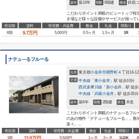
築16年
9階建
鉄筋
築年
階数
構造
こだわりポイント満載のビュートップ桜
き場など様々な設備やサービスが揃ってい
所在階
賃料
管理費・共益費
敷金
礼金
間取り
9.7
万円
8階
5,000円
0.5ヶ月
1.5ヶ月
1R
ナテュ―るフルーる
東京都
小金井市
梶野町
４丁目16-12
住所
交通
中央線
「
東小金井
」駅 徒歩10分
西武多摩川線
「
新小金井
」駅 徒歩
中央線
「
武蔵小金井
」駅 徒歩25分
築6年
2階建
木造
築年
階数
構造
こだわりポイント満載のナテュ―るフル
のあの物件「ナテュ―るフルーる」。敷
楽々。...
所在階
賃料
管理費・共益費
敷金
礼金
間取り
13.8
万円
1階
5,500円
1ヶ月
2ヶ月
1LDK
4