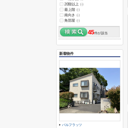
20階以上
(-)
最上階
(-)
南向き
(-)
角部屋
(-)
45
件が該当
新着物件
パルフラッツ