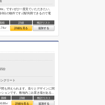
造
erte」です♪ぜひ一度見ていただきたい、
良い徒歩9分の物件です♪2駅利用できるので電
面積
詳細
検討リスト
4.74㎡
詳細を見る
追加する
15分
コンクリート
手間も抑えられます。造りとデザインに関
ションです。敷地内ごみ置き場がある...
面積
詳細
検討リスト
66.88㎡
詳細を見る
追加する