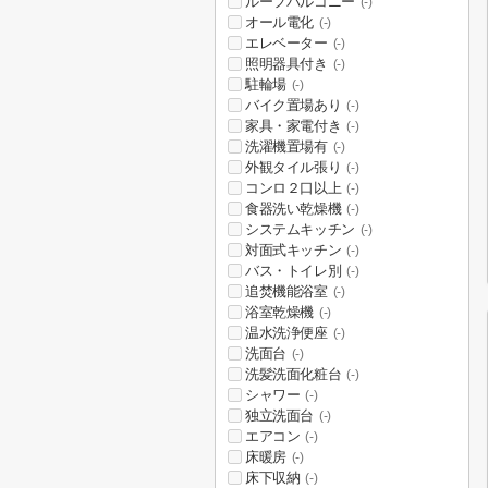
ルーフバルコニー
(-)
オール電化
(-)
エレベーター
(-)
照明器具付き
(-)
駐輪場
(-)
バイク置場あり
(-)
家具・家電付き
(-)
洗濯機置場有
(-)
外観タイル張り
(-)
コンロ２口以上
(-)
食器洗い乾燥機
(-)
システムキッチン
(-)
対面式キッチン
(-)
バス・トイレ別
(-)
追焚機能浴室
(-)
浴室乾燥機
(-)
温水洗浄便座
(-)
洗面台
(-)
洗髪洗面化粧台
(-)
シャワー
(-)
独立洗面台
(-)
エアコン
(-)
床暖房
(-)
床下収納
(-)