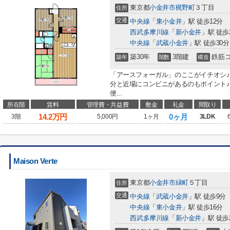
東京都
小金井市
梶野町
３丁目
住所
交通
中央線
「
東小金井
」駅 徒歩12分
西武多摩川線
「
新小金井
」駅 徒歩
中央線
「
武蔵小金井
」駅 徒歩30分
築30年
3階建
鉄筋
築年
階数
構造
「アースフォーガル」のここがイチオシ♪
分と近場にコンビニがあるのもポイント♪
便...
所在階
賃料
管理費・共益費
敷金
礼金
間取り
14.2
万円
0ヶ月
3階
5,000円
1ヶ月
3LDK
Maison Verte
東京都
小金井市
緑町
５丁目
住所
交通
中央線
「
武蔵小金井
」駅 徒歩9分
中央線
「
東小金井
」駅 徒歩16分
西武多摩川線
「
新小金井
」駅 徒歩