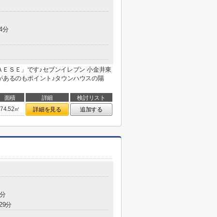
4分
ＥＳＥ」です♪セブンイレブン 小金井東
があるのもポイント♪タウンハウスの陽
面積
詳細
検討リスト
74.52㎡
詳細を見る
追加する
0分
29分