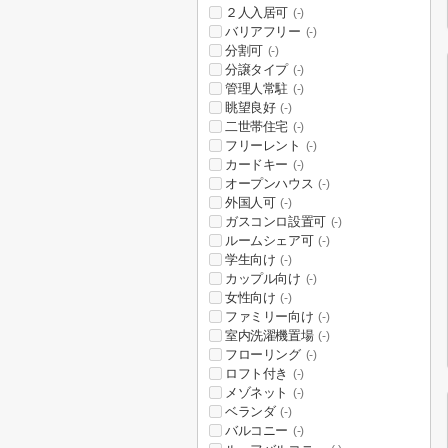
２人入居可
(-)
バリアフリー
(-)
分割可
(-)
分譲タイプ
(-)
管理人常駐
(-)
眺望良好
(-)
二世帯住宅
(-)
フリーレント
(-)
カードキー
(-)
オープンハウス
(-)
外国人可
(-)
ガスコンロ設置可
(-)
ルームシェア可
(-)
学生向け
(-)
カップル向け
(-)
女性向け
(-)
ファミリー向け
(-)
室内洗濯機置場
(-)
フローリング
(-)
ロフト付き
(-)
メゾネット
(-)
ベランダ
(-)
バルコニー
(-)