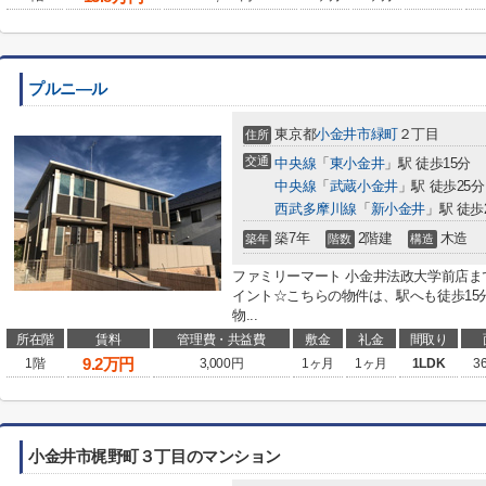
プルニ―ル
東京都
小金井市
緑町
２丁目
住所
交通
中央線
「
東小金井
」駅 徒歩15分
中央線
「
武蔵小金井
」駅 徒歩25分
西武多摩川線
「
新小金井
」駅 徒歩
築7年
2階建
木造
築年
階数
構造
ファミリーマート 小金井法政大学前店ま
イント☆こちらの物件は、駅へも徒歩15
物...
所在階
賃料
管理費・共益費
敷金
礼金
間取り
9.2
万円
1階
3,000円
1ヶ月
1ヶ月
1LDK
3
小金井市梶野町３丁目のマンション