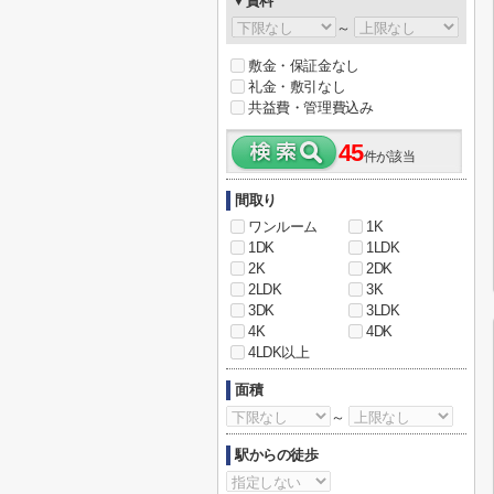
▼賃料
～
敷金・保証金なし
礼金・敷引なし
共益費・管理費込み
45
件が該当
間取り
ワンルーム
1K
1DK
1LDK
2K
2DK
2LDK
3K
3DK
3LDK
4K
4DK
4LDK以上
面積
～
駅からの徒歩