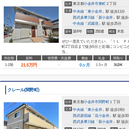
東京都
小金井市
東町
２丁目
住所
交通
中央線
「
東小金井
」駅 徒歩11分
西武多摩川線
「
新小金井
」駅 徒歩
中央線
「
武蔵境
」駅 徒歩25分
築8年
2階建
木造
築年
階数
構造
ぜひ一度見ていただきたい、「ＩＬ ＰＡ
町2丁目店まで徒歩5分と近場にコンビニ
当...
所在階
賃料
管理費・共益費
敷金
礼金
間取り
21.5
万円
0ヶ月
1-2階
-
1.5ヶ月
3LDK
クレール(関野町)
東京都
小金井市
関野町
１丁目
住所
交通
中央線
「
東小金井
」駅 徒歩19分
西武新宿線
「
花小金井
」駅 徒歩3
西武多摩川線
「
新小金井
」駅 徒歩