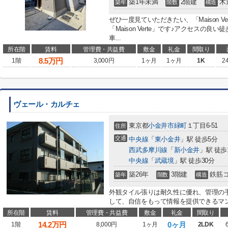
築1年未満
2階建
木
築年
階数
構造
ぜひ一度見ていただきたい、「Maison V
「Maison Verte」です♪アクセスの
車...
所在階
賃料
管理費・共益費
敷金
礼金
間取り
8.5
万円
1階
3,000円
1ヶ月
1ヶ月
1K
2
ヴェール・カルチェ
東京都
小金井市
緑町
１丁目6-51
住所
交通
中央線
「
東小金井
」駅 徒歩5分
西武多摩川線
「
新小金井
」駅 徒歩
中央線
「
武蔵境
」駅 徒歩30分
築26年
3階建
鉄筋
築年
階数
構造
外観タイル張りは耐久性に優れ、管理の
して、自信をもって情報を提供できるマン
所在階
賃料
管理費・共益費
敷金
礼金
間取り
14.2
万円
0ヶ月
1階
8,000円
1ヶ月
2LDK