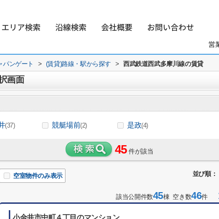
エリア検索
沿線検索
会社概要
お問い合わせ
営
ャパンゲート
>
(賃貸)路線・駅から探す
>
西武鉄道西武多摩川線の賃貸
択画面
井
競艇場前
是政
(37)
(2)
(4)
45
件が該当
並び順：
空室物件のみ表示
45
46
1
該当公開件数
棟 空き数
件
小金井市中町４丁目のマンション