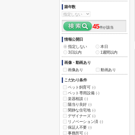
築年数
45
件が該当
情報公開日
指定しない
本日
3日以内
1週間以内
画像・動画あり
画像あり
動画あり
こだわり条件
ペット飼育可
(-)
ペット専用設備
(-)
楽器相談
(-)
陽当り良好
(-)
閑静な住宅地
(-)
デザイナーズ
(-)
リノベーション済
(-)
保証人不要
(-)
事務所可
(-)