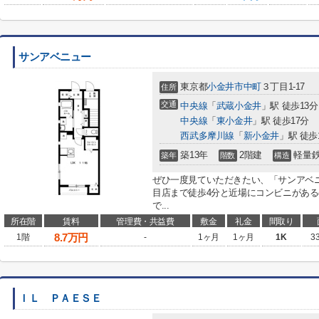
サンアベニュー
東京都
小金井市
中町
３丁目1-17
住所
交通
中央線
「
武蔵小金井
」駅 徒歩13分
中央線
「
東小金井
」駅 徒歩17分
西武多摩川線
「
新小金井
」駅 徒歩
築13年
2階建
軽量
築年
階数
構造
ぜひ一度見ていただきたい、「サンアベ
目店まで徒歩4分と近場にコンビニがある
で...
所在階
賃料
管理費・共益費
敷金
礼金
間取り
8.7
万円
1階
-
1ヶ月
1ヶ月
1K
3
ＩＬ ＰＡＥＳＥ