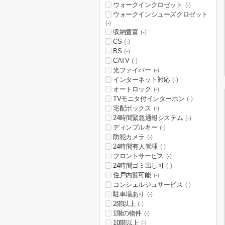
ウォークインクロゼット
(-)
ウォークインシューズクロゼット
(-)
収納豊富
(-)
CS
(-)
BS
(-)
CATV
(-)
光ファイバー
(-)
インターネット対応
(-)
オートロック
(-)
TVモニタ付インターホン
(-)
宅配ボックス
(-)
24時間緊急通報システム
(-)
ディンプルキー
(-)
防犯カメラ
(-)
24時間有人管理
(-)
フロントサービス
(-)
24時間ゴミ出し可
(-)
住戸内覧可能
(-)
コンシェルジュサービス
(-)
駐車場あり
(-)
2階以上
(-)
1階の物件
(-)
10階以上
(-)