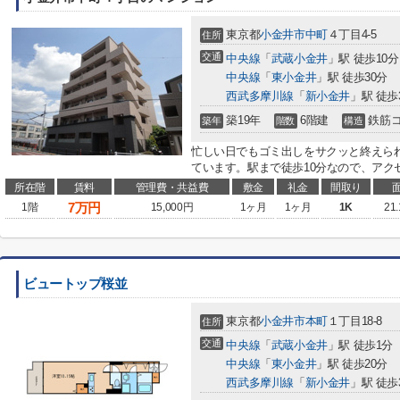
東京都
小金井市
中町
４丁目4-5
住所
交通
中央線
「
武蔵小金井
」駅 徒歩10分
中央線
「
東小金井
」駅 徒歩30分
西武多摩川線
「
新小金井
」駅 徒歩
築19年
6階建
鉄筋
築年
階数
構造
忙しい日でもゴミ出しをサクッと終えら
ています。駅まで徒歩10分なので、アクセ
所在階
賃料
管理費・共益費
敷金
礼金
間取り
7
万円
1階
15,000円
1ヶ月
1ヶ月
1K
21
ビュートップ桜並
東京都
小金井市
本町
１丁目18-8
住所
交通
中央線
「
武蔵小金井
」駅 徒歩1分
中央線
「
東小金井
」駅 徒歩20分
西武多摩川線
「
新小金井
」駅 徒歩