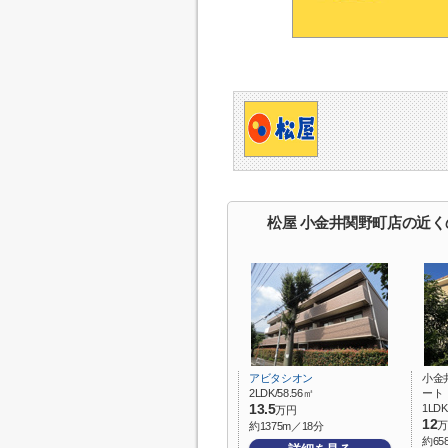
松屋 小金井関野町店の近く
アビタシオン
小金
2LDK/58.56㎡
ート
13.5
1LDK
万円
12
万
約1375m／18分
約65