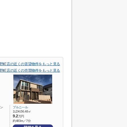
関野町店の近くの賃貸物件をもっと見る
関野町店の近くの売買物件をもっと見る
ン
プルニ―ル
1LDK/36.48㎡
9.2
万円
約483m／7分