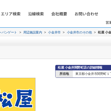
エリア検索
沿線検索
会社概要
お問い合わせ
営
ャパンゲート
>
周辺施設案内
>
小金井市
>
小金井市のその他
>
松屋 小
松屋 小金井関野町店の詳細情報
所在地
東京都小金井市関野町１丁