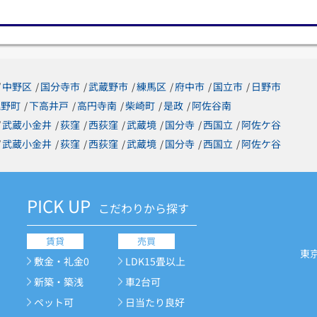
中野区
国分寺市
武蔵野市
練馬区
府中市
国立市
日野市
/
/
/
/
/
/
/
梶野町
下高井戸
高円寺南
柴崎町
是政
阿佐谷南
/
/
/
/
/
武蔵小金井
荻窪
西荻窪
武蔵境
国分寺
西国立
阿佐ケ谷
/
/
/
/
/
/
/
武蔵小金井
荻窪
西荻窪
武蔵境
国分寺
西国立
阿佐ケ谷
/
/
/
/
/
/
/
PICK UP
こだわりから探す
賃貸
売買
東
敷金・礼金0
LDK15畳以上
新築・築浅
車2台可
ペット可
日当たり良好