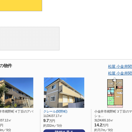
の物件
松屋 小金井
松屋 小金井
井市梶野町４丁目のアパ
クレール(関野町)
小金井市梶野町３丁目のマ
1LDK/37.17㎡
ショ…
/37.12㎡
9.7
3LDK/65.10㎡
万円
14.2
円
万円
約332m／5分
8m／9分
約717m／9分