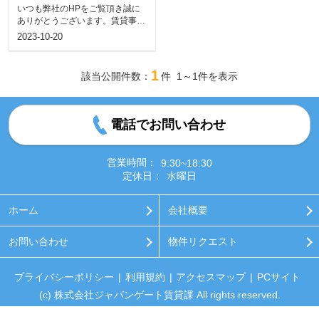
せ
いつも弊社のHPをご覧頂き誠に
ありがとうございます。賃貸事業
部の中村です。この度私がリフォ
2023-10-20
ームを担当...
1
該当公開件数：
件
1～1
件を表示
電話でお問い合わせ
営業時間：
9:30~18:30
定休日：
水曜日
ホーム
会社概要
お問い合わせ
物件リクエスト
プライバシーポリシー
利用規約
アクセスマップ
PCサイト
(c) 株式会社ジャパンゲート賃貸課 All rights reserved.