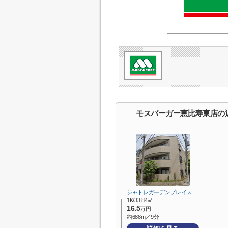
モスバーガー恵比寿東店の
シャトレガーデンプレイス
1K/33.84㎡
16.5
万円
約688m／9分