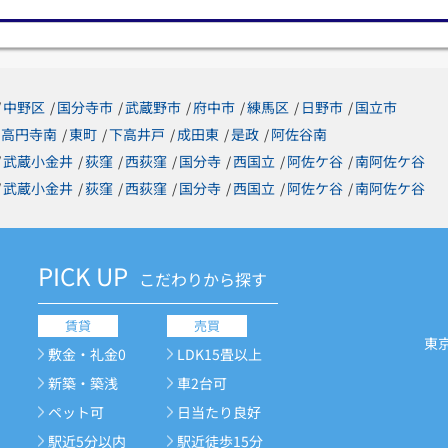
中野区
国分寺市
武蔵野市
府中市
練馬区
日野市
国立市
/
/
/
/
/
/
/
高円寺南
東町
下高井戸
成田東
是政
阿佐谷南
/
/
/
/
/
武蔵小金井
荻窪
西荻窪
国分寺
西国立
阿佐ケ谷
南阿佐ケ谷
/
/
/
/
/
/
/
武蔵小金井
荻窪
西荻窪
国分寺
西国立
阿佐ケ谷
南阿佐ケ谷
/
/
/
/
/
/
/
PICK UP
こだわりから探す
賃貸
売買
東
敷金・礼金0
LDK15畳以上
新築・築浅
車2台可
ペット可
日当たり良好
駅近5分以内
駅近徒歩15分