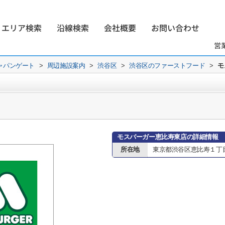
エリア検索
沿線検索
会社概要
お問い合わせ
営
ャパンゲート
>
周辺施設案内
>
渋谷区
>
渋谷区のファーストフード
>
モ
モスバーガー恵比寿東店の詳細情報
所在地
東京都渋谷区恵比寿１丁目1