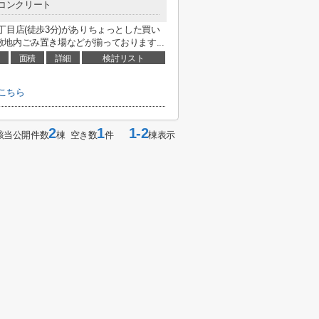
コンクリート
丁目店(徒歩3分)がありちょっとした買い
地内ごみ置き場などが揃っております...
面積
詳細
検討リスト
こちら
2
1
1-2
該当公開件数
棟 空き数
件
棟表示