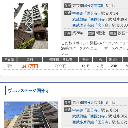
東京都
国分寺市
南町
３丁目
住所
交通
中央線
「
国分寺
」駅 徒歩3分
武蔵野線
「
西国分寺
」駅 徒歩19分
西武国分寺線
「
恋ヶ窪
」駅 徒歩3
築28年
9階建
鉄筋
築年
階数
構造
こだわりポイント満載のパークアベニュ
満載のパークアベニュー ザ・スペクト
レ...
所在階
賃料
管理費・共益費
敷金
礼金
間取り
14.7
万円
2階
7,000円
1ヶ月
1ヶ月
2DK
5
ヴェルステージ国分寺
東京都
国分寺市
南町
３丁目
住所
交通
中央線
「
国分寺
」駅 徒歩2分
武蔵野線
「
西国分寺
」駅 徒歩20分
西武多摩湖線
「
国分寺
」駅 徒歩2