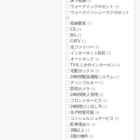
床下収納
(-)
ウォークインクロゼット
(-)
ウォークインシューズクロゼット
(-)
収納豊富
(-)
CS
(-)
BS
(-)
CATV
(-)
光ファイバー
(-)
インターネット対応
(-)
オートロック
(-)
TVモニタ付インターホン
(-)
宅配ボックス
(-)
24時間緊急通報システム
(-)
ディンプルキー
(-)
防犯カメラ
(-)
24時間有人管理
(-)
フロントサービス
(-)
24時間ゴミ出し可
(-)
住戸内覧可能
(-)
コンシェルジュサービス
(-)
駐車場あり
(-)
2階以上
(-)
1階の物件
(-)