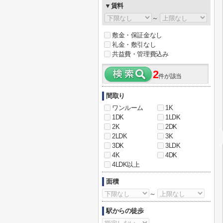
▼賃料
～
敷金・保証金なし
礼金・敷引なし
共益費・管理費込み
2
件が該当
間取り
ワンルーム
1K
1DK
1LDK
2K
2DK
2LDK
3K
3DK
3LDK
4K
4DK
4LDK以上
面積
～
駅からの徒歩