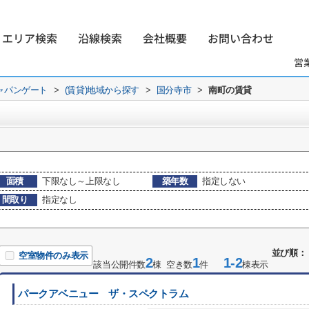
エリア検索
沿線検索
会社概要
お問い合わせ
営
ャパンゲート
>
(賃貸)地域から探す
>
国分寺市
>
南町の賃貸
面積
下限なし～上限なし
築年数
指定しない
間取り
指定なし
並び順：
空室物件のみ表示
2
1
1-2
該当公開件数
棟 空き数
件
棟表示
パークアベニュー ザ・スペクトラム