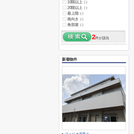
10階以上
(-)
20階以上
(-)
最上階
(-)
南向き
(-)
角部屋
(-)
2
件が該当
新着物件