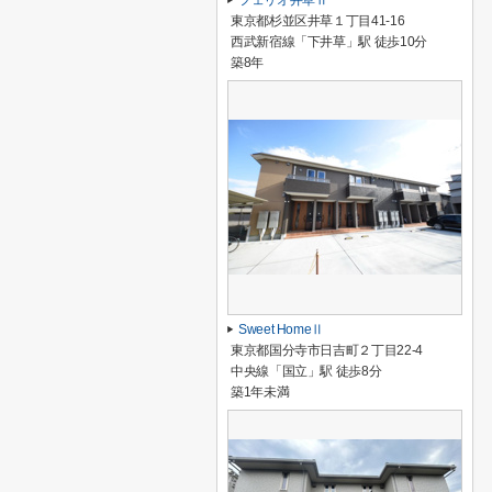
フェリオ井草Ⅱ
東京都杉並区井草１丁目41-16
西武新宿線「下井草」駅 徒歩10分
築8年
Sweet HomeⅡ
東京都国分寺市日吉町２丁目22-4
中央線「国立」駅 徒歩8分
築1年未満