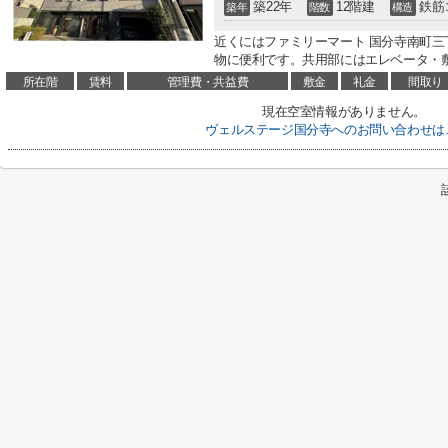
築22年
12階建
鉄筋
築年
階数
構造
近くにはファミリーマート 国分寺南町三
物に便利です。共用部にはエレベータ・敷
所在階
賃料
管理費・共益費
敷金
礼金
間取り
現在空室情報がありません。
ヴェルステージ国分寺へのお問い合わせは