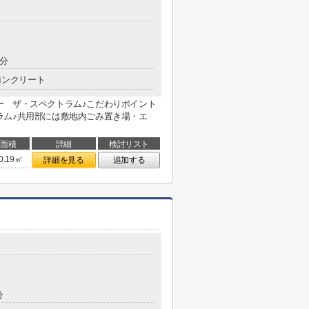
0分
コンクリート
ー ザ・スペクトラム♪こだわりポイント
ラム♪共用部には敷地内ごみ置き場・エ
面積
詳細
検討リスト
0.19㎡
詳細を見る
追加する
分