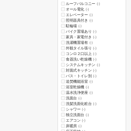
ルーフバルコニー
(-)
オール電化
(-)
エレベーター
(-)
照明器具付き
(-)
駐輪場
(-)
バイク置場あり
(-)
家具・家電付き
(-)
洗濯機置場有
(-)
外観タイル張り
(-)
コンロ２口以上
(-)
食器洗い乾燥機
(-)
システムキッチン
(-)
対面式キッチン
(-)
バス・トイレ別
(-)
追焚機能浴室
(-)
浴室乾燥機
(-)
温水洗浄便座
(-)
洗面台
(-)
洗髪洗面化粧台
(-)
シャワー
(-)
独立洗面台
(-)
エアコン
(-)
床暖房
(-)