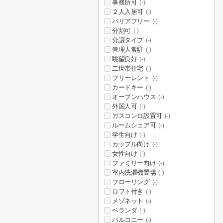
事務所可
(-)
２人入居可
(-)
バリアフリー
(-)
分割可
(-)
分譲タイプ
(-)
管理人常駐
(-)
眺望良好
(-)
二世帯住宅
(-)
フリーレント
(-)
カードキー
(-)
オープンハウス
(-)
外国人可
(-)
ガスコンロ設置可
(-)
ルームシェア可
(-)
学生向け
(-)
カップル向け
(-)
女性向け
(-)
ファミリー向け
(-)
室内洗濯機置場
(-)
フローリング
(-)
ロフト付き
(-)
メゾネット
(-)
ベランダ
(-)
バルコニー
(-)