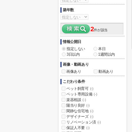
築年数
2
件が該当
情報公開日
指定しない
本日
3日以内
1週間以内
画像・動画あり
画像あり
動画あり
こだわり条件
ペット飼育可
(-)
ペット専用設備
(-)
楽器相談
(-)
陽当り良好
(-)
閑静な住宅地
(-)
デザイナーズ
(-)
リノベーション済
(-)
保証人不要
(-)