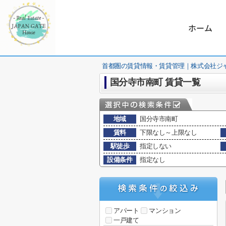
ホーム
首都圏の賃貸情報・賃貸管理｜株式会社ジ
国分寺市南町 賃貸一覧
地域
国分寺市南町
賃料
下限なし～上限なし
駅徒歩
指定しない
設備条件
指定なし
アパート
マンション
一戸建て