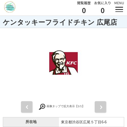
閲覧履歴
お気に入り
MENU
0
0
ケンタッキーフライドチキン 広尾店
前
次
画像タップで拡大表示【
1
/1】
所在地
東京都渋谷区広尾５丁目6-6