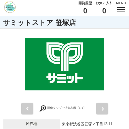
閲覧履歴
お気に入り
MENU
0
0
サミットストア 笹塚店
前
次
画像タップで拡大表示【
1
/1】
所在地
東京都渋谷区笹塚２丁目12-11