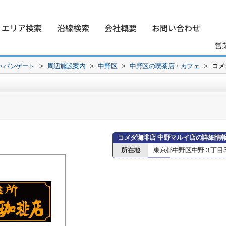
エリア検索
沿線検索
会社概要
お問い合わせ
営
ャパンゲート
>
周辺施設案内
>
中野区
>
中野区の喫茶店・カフェ
>
コメ
コメダ珈琲店 中野マルイ店の詳細情
所在地
東京都中野区中野３丁目34