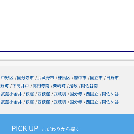
中野区
国分寺市
武蔵野市
練馬区
府中市
国立市
日野市
/
/
/
/
/
/
/
梶野町
下高井戸
高円寺南
柴崎町
是政
阿佐谷南
/
/
/
/
/
武蔵小金井
荻窪
西荻窪
武蔵境
国分寺
西国立
阿佐ケ谷
/
/
/
/
/
/
/
武蔵小金井
荻窪
西荻窪
武蔵境
国分寺
西国立
阿佐ケ谷
/
/
/
/
/
/
/
PICK UP
こだわりから探す