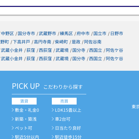
中野区
国分寺市
武蔵野市
練馬区
府中市
国立市
日野市
/
/
/
/
/
/
/
梶野町
下高井戸
高円寺南
柴崎町
是政
阿佐谷南
/
/
/
/
/
武蔵小金井
荻窪
西荻窪
武蔵境
国分寺
西国立
阿佐ケ谷
/
/
/
/
/
/
/
武蔵小金井
荻窪
西荻窪
武蔵境
国分寺
西国立
阿佐ケ谷
/
/
/
/
/
/
/
PICK UP
こだわりから探す
賃貸
売買
東
敷金・礼金0
LDK15畳以上
新築・築浅
車2台可
ペット可
日当たり良好
駅近5分以内
駅近徒歩15分