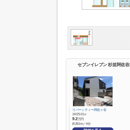
セブンイレブン 杉並阿佐谷
リバーシティー阿佐ヶ谷
1K/25.01㎡
9.2
万円
約301m／4分