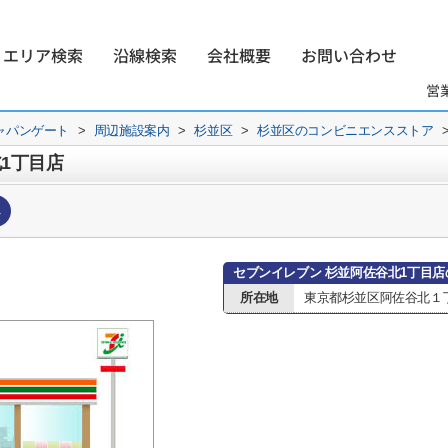
エリア検索
沿線検索
会社概要
お問い合わせ
営
ャパンゲート
>
周辺施設案内
>
杉並区
>
杉並区のコンビニエンスストア
1丁目店
へ
セブンイレブン 杉並阿佐谷北1丁目
所在地
東京都杉並区阿佐谷北１丁目