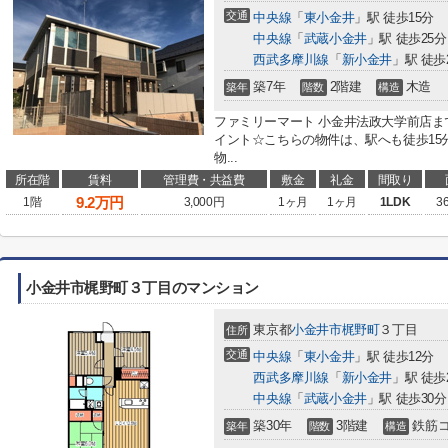
交通
中央線
「
東小金井
」駅 徒歩15分
中央線
「
武蔵小金井
」駅 徒歩25分
西武多摩川線
「
新小金井
」駅 徒歩
築7年
2階建
木造
築年
階数
構造
ファミリーマート 小金井法政大学前店ま
イント☆こちらの物件は、駅へも徒歩15
物...
所在階
賃料
管理費・共益費
敷金
礼金
間取り
9.2
万円
1階
3,000円
1ヶ月
1ヶ月
1LDK
3
小金井市梶野町３丁目のマンション
東京都
小金井市
梶野町
３丁目
住所
交通
中央線
「
東小金井
」駅 徒歩12分
西武多摩川線
「
新小金井
」駅 徒歩
中央線
「
武蔵小金井
」駅 徒歩30分
築30年
3階建
鉄筋
築年
階数
構造