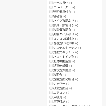
オール電化
(-)
エレベーター
(-)
照明器具付き
(-)
駐輪場
(-)
バイク置場あり
(-)
家具・家電付き
(-)
洗濯機置場有
(-)
外観タイル張り
(-)
コンロ２口以上
(-)
食器洗い乾燥機
(-)
システムキッチン
(-)
対面式キッチン
(-)
バス・トイレ別
(-)
追焚機能浴室
(-)
浴室乾燥機
(-)
温水洗浄便座
(-)
洗面台
(-)
洗髪洗面化粧台
(-)
シャワー
(-)
独立洗面台
(-)
エアコン
(-)
床暖房
(-)
床下収納
(-)