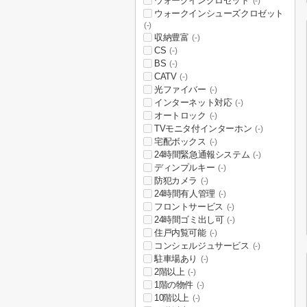
ウォークインクロゼット
(-)
ウォークインシューズクロゼット
(-)
収納豊富
(-)
CS
(-)
BS
(-)
CATV
(-)
光ファイバー
(-)
インターネット対応
(-)
オートロック
(-)
TVモニタ付インターホン
(-)
宅配ボックス
(-)
24時間緊急通報システム
(-)
ディンプルキー
(-)
防犯カメラ
(-)
24時間有人管理
(-)
フロントサービス
(-)
24時間ゴミ出し可
(-)
住戸内覧可能
(-)
コンシェルジュサービス
(-)
駐車場あり
(-)
2階以上
(-)
1階の物件
(-)
10階以上
(-)