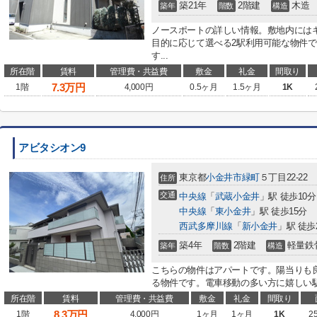
築21年
2階建
木造
築年
階数
構造
ノースポートの詳しい情報。敷地内には
目的に応じて選べる2駅利用可能な物件で
す...
所在階
賃料
管理費・共益費
敷金
礼金
間取り
7.3
万円
1階
4,000円
0.5ヶ月
1.5ヶ月
1K
アビタシオン9
東京都
小金井市
緑町
５丁目22-22
住所
交通
中央線
「
武蔵小金井
」駅 徒歩10分
中央線
「
東小金井
」駅 徒歩15分
西武多摩川線
「
新小金井
」駅 徒歩
築4年
2階建
軽量鉄
築年
階数
構造
こちらの物件はアパートです。陽当りも
る物件です。電車移動の多い方に嬉しい駅か
所在階
賃料
管理費・共益費
敷金
礼金
間取り
8.3
万円
1階
4,000円
1ヶ月
1ヶ月
1K
2