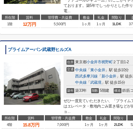
「ナテュ―ルレギューム」のここがイチ
ております。築5年でしっかりとした作り
電...
所在階
賃料
管理費・共益費
敷金
礼金
間取り
12
万円
1階
5,500円
1ヶ月
1ヶ月
1LDK
37
プライムアーバン武蔵野ヒルズA
東京都
小金井市
梶野町
２丁目1-2
住所
交通
中央線
「
東小金井
」駅 徒歩10分
西武多摩川線
「
新小金井
」駅 徒歩
中央線
「
武蔵境
」駅 徒歩15分
築33年
5階建
鉄筋
築年
階数
構造
ぜひ一度見ていただきたい、「プライム
はエレベータ・敷地内ごみ置き場などが
ョ...
所在階
賃料
管理費・共益費
敷金
礼金
間取り
15.8
万円
4階
7,000円
1ヶ月
1ヶ月
2LDK
5