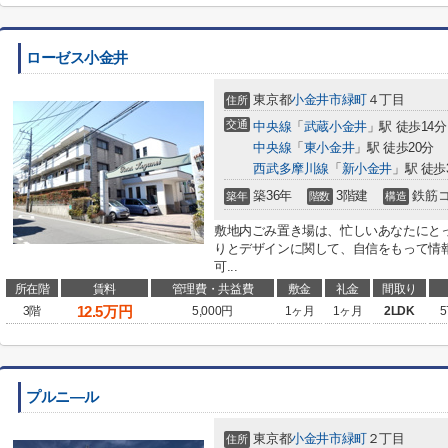
ローゼス小金井
東京都
小金井市
緑町
４丁目
住所
交通
中央線
「
武蔵小金井
」駅 徒歩14分
中央線
「
東小金井
」駅 徒歩20分
西武多摩川線
「
新小金井
」駅 徒歩
築36年
3階建
鉄筋
築年
階数
構造
敷地内ごみ置き場は、忙しいあなたにと
りとデザインに関して、自信をもって情
可...
所在階
賃料
管理費・共益費
敷金
礼金
間取り
12.5
万円
3階
5,000円
1ヶ月
1ヶ月
2LDK
5
プルニ―ル
東京都
小金井市
緑町
２丁目
住所