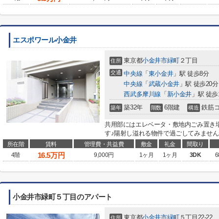
エスポワール小金井
東京都
小金井市
緑町
２丁目
住所
交通
中央線
「
東小金井
」駅 徒歩8分
中央線
「
武蔵小金井
」駅 徒歩20分
西武多摩川線
「
新小金井
」駅 徒歩
築32年
6階建
鉄筋
築年
階数
構造
共用部にはエレベータ・敷地内ごみ置き
す♪陽射し溢れる物件で過ごしてみませんか
所在階
賃料
管理費・共益費
敷金
礼金
間取り
16.5
万円
4階
9,000円
1ヶ月
1ヶ月
3DK
6
小金井市緑町５丁目のアパート
東京都
小金井市
緑町
５丁目22-22
住所