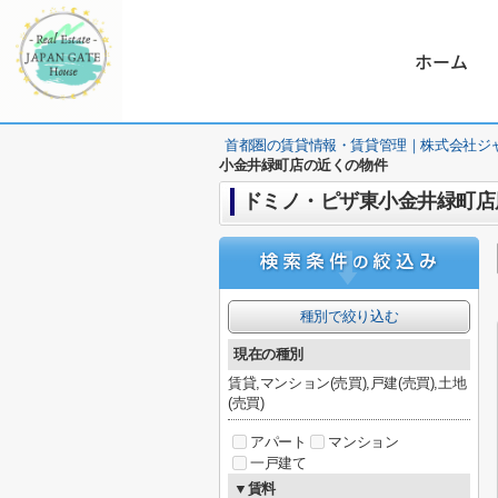
ホーム
首都圏の賃貸情報・賃貸管理｜株式会社ジ
小金井緑町店の近くの物件
ドミノ・ピザ東小金井緑町店
種別で絞り込む
現在の種別
賃貸,マンション(売買),戸建(売買),土地
(売買)
アパート
マンション
一戸建て
▼賃料