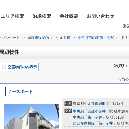
エリア検索
沿線検索
会社概要
お問い合わせ
営
ャパンゲート
>
周辺施設案内
>
小金井市
>
小金井市の出前・宅配
>
ドミ
周辺物件
並び順：
空室物件のみ表示
該当公
ノースポート
東京都
小金井市
緑町
５丁目12-4
住所
交通
中央線
「
武蔵小金井
」駅 徒歩10分
中央線
「
東小金井
」駅 徒歩13分
西武多摩川線
「
新小金井
」駅 徒歩