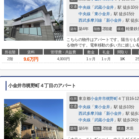
交通
中央線
「
武蔵小金井
」駅 徒歩10分
中央線
「
東小金井
」駅 徒歩15分
西武多摩川線
「
新小金井
」駅 徒歩
築4年
2階建
軽量鉄
築年
階数
構造
こちらの物件はアパートです。陽当りも
る物件です。電車移動の多い方に嬉しい駅か
所在階
賃料
管理費・共益費
敷金
礼金
間取り
9.6
万円
2階
4,000円
1ヶ月
1ヶ月
1K
2
小金井市梶野町４丁目のアパート
東京都
小金井市
梶野町
４丁目16-12
住所
交通
中央線
「
東小金井
」駅 徒歩10分
西武多摩川線
「
新小金井
」駅 徒歩
中央線
「
武蔵小金井
」駅 徒歩24分
築6年
2階建
木造
築年
階数
構造