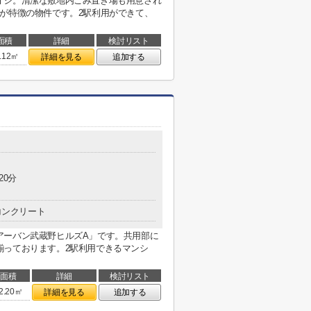
オシ。清潔な敷地内ごみ置き場も用意され
が特徴の物件です。2駅利用ができて、
面積
詳細
検討リスト
.12㎡
詳細を見る
追加する
20分
コンクリート
アーバン武蔵野ヒルズA」です。共用部に
揃っております。2駅利用できるマンシ
面積
詳細
検討リスト
2.20㎡
詳細を見る
追加する