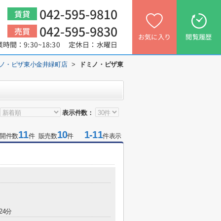
042-595-9810
賃貸
042-595-9830
売買
お気に入り
閲覧履歴
業時間：9:30~18:30 定休日：水曜日
ノ・ピザ東小金井緑町店
>
ドミノ・ピザ東
表示件数：
11
10
1-11
開件数
件 販売数
件
件表示
24分