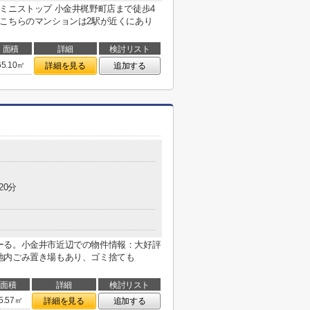
ミニストップ 小金井梶野町店まで徒歩4
こちらのマンションは2駅が近くにあり
面積
詳細
検討リスト
65.10㎡
詳細を見る
追加する
20分
ーる。小金井市近辺での物件情報：大好評
地内ごみ置き場もあり、ゴミ捨ても
面積
詳細
検討リスト
5.57㎡
詳細を見る
追加する