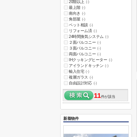
20階以上
(-)
最上階
(-)
南向き
(-)
角部屋
(-)
ペット相談
(-)
リフォーム済
(-)
24時間換気システム
(-)
２面バルコニー
(-)
３面バルコニー
(-)
両面バルコニー
(-)
IHクッキングヒーター
(-)
アイランドキッチン
(-)
輸入住宅
(-)
複層ガラス
(-)
自由設計対応
(-)
11
件が該当
新着物件