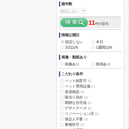
築年数
11
件が該当
情報公開日
指定しない
本日
3日以内
1週間以内
画像・動画あり
画像あり
動画あり
こだわり条件
ペット飼育可
(-)
ペット専用設備
(-)
楽器相談
(-)
陽当り良好
(-)
閑静な住宅地
(-)
デザイナーズ
(-)
リノベーション済
(-)
保証人不要
(-)
事務所可
(-)