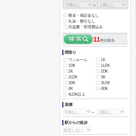
～
敷金・保証金なし
礼金・敷引なし
共益費・管理費込み
11
件が該当
間取り
ワンルーム
1K
1DK
1LDK
2K
2DK
2LDK
3K
3DK
3LDK
4K
4DK
4LDK以上
面積
～
駅からの徒歩