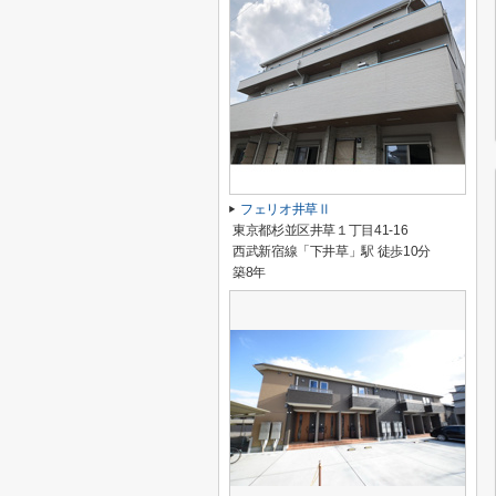
フェリオ井草Ⅱ
東京都杉並区井草１丁目41-16
西武新宿線「下井草」駅 徒歩10分
築8年