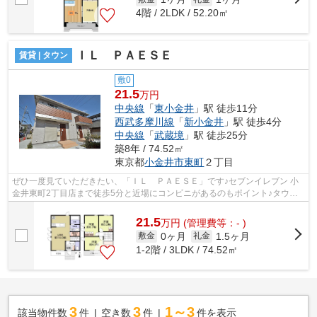
4階 / 2LDK / 52.20㎡
ＩＬ ＰＡＥＳＥ
賃貸 | タウン
敷0
21.5
万円
中央線
「
東小金井
」駅 徒歩11分
西武多摩川線
「
新小金井
」駅 徒歩4分
中央線
「
武蔵境
」駅 徒歩25分
築8年 / 74.52㎡
東京都
小金井市
東町
２丁目
ぜひ一度見ていただきたい、「ＩＬ ＰＡＥＳＥ」です♪セブンイレブン 小
金井東町2丁目店まで徒歩5分と近場にコンビニがあるのもポイント♪タウン
ハウスの陽当りも良く、昼間には照明要...
21.5
万
円
(管理費等：- )
0ヶ月
1.5ヶ月
敷金
礼金
1-2階 / 3LDK / 74.52㎡
3
3
1～3
該当物件数
件
空き数
件
件を表示