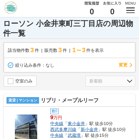
閲覧履歴
お気に入り
MENU
0
0
ローソン 小金井東町三丁目店の周辺物
件一覧
3
3
1～3
該当物件数
件
販売数
件
件を表示
変更
絞り込み条件：
なし
空室のみ
リブリ・メープルリーフ
賃貸 | マンション
敷0
9
万円
中央線
「
東小金井
」駅 徒歩10分
西武多摩川線
「
新小金井
」駅 徒歩10分
中央線
「
武蔵境
」駅 徒歩15分