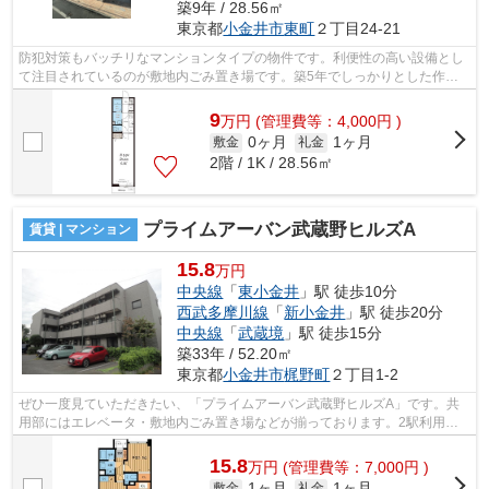
築9年 / 28.56㎡
東京都
小金井市
東町
２丁目24-21
防犯対策もバッチリなマンションタイプの物件です。利便性の高い設備とし
て注目されているのが敷地内ごみ置き場です。築5年でしっかりとした作り
が特徴の物件です。最上階の物件です。...
9
万
円
(管理費等：4,000円 )
0ヶ月
1ヶ月
敷金
礼金
2階 / 1K / 28.56㎡
プライムアーバン武蔵野ヒルズA
賃貸 | マンション
15.8
万円
中央線
「
東小金井
」駅 徒歩10分
西武多摩川線
「
新小金井
」駅 徒歩20分
中央線
「
武蔵境
」駅 徒歩15分
築33年 / 52.20㎡
東京都
小金井市
梶野町
２丁目1-2
ぜひ一度見ていただきたい、「プライムアーバン武蔵野ヒルズA」です。共
用部にはエレベータ・敷地内ごみ置き場などが揃っております。2駅利用で
きるマンションは電車での移動が便利で...
15.8
万
円
(管理費等：7,000円 )
1ヶ月
1ヶ月
敷金
礼金