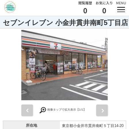
閲覧履歴
お気に入り
MENU
0
0
セブンイレブン 小金井貫井南町5丁目店
前
次
画像タップで拡大表示【
1
/1】
所在地
東京都小金井市貫井南町５丁目14-20