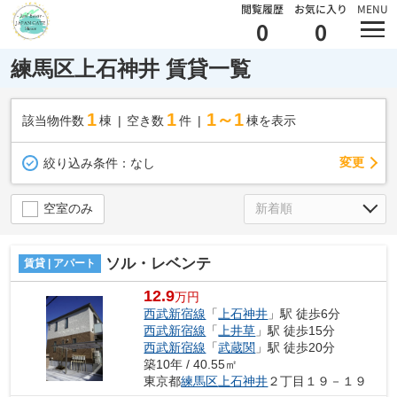
閲覧履歴
お気に入り
MENU
0
0
練馬区上石神井 賃貸一覧
1
1
1～1
該当物件数
棟
空き数
件
棟を表示
変更
絞り込み条件：
なし
空室のみ
ソル・レベンテ
賃貸 | アパート
12.9
万円
西武新宿線
「
上石神井
」駅 徒歩6分
西武新宿線
「
上井草
」駅 徒歩15分
西武新宿線
「
武蔵関
」駅 徒歩20分
築10年 / 40.55㎡
東京都
練馬区
上石神井
２丁目１９－１９