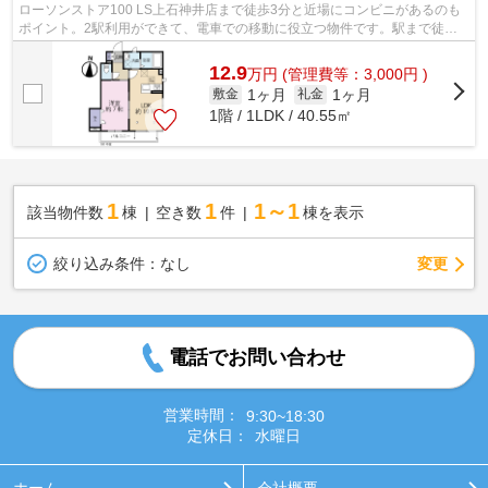
ローソンストア100 LS上石神井店まで徒歩3分と近場にコンビニがあるのも
ポイント。2駅利用ができて、電車での移動に役立つ物件です。駅まで徒歩6
分なので、アクセスの良い物件です。充...
12.9
万
円
(管理費等：3,000円 )
1ヶ月
1ヶ月
敷金
礼金
1階 / 1LDK / 40.55㎡
1
1
1～1
該当物件数
棟
空き数
件
棟を表示
変更
絞り込み条件：
なし
電話でお問い合わせ
営業時間：
9:30~18:30
定休日：
水曜日
ホーム
会社概要