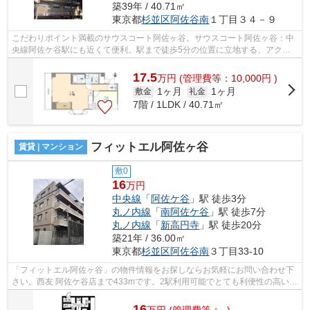
築39年 / 40.71㎡
東京都
杉並区
阿佐谷南
１丁目３４－９
こだわりポイント満載のサウスコート阿佐ヶ谷。サウスコート阿佐ヶ谷：中
央線阿佐ケ谷駅にも近くて便利。駅まで徒歩5分の位置に立地する、アクセ
ス良好な物件です。こちらはマンション...
17.5
万
円
(管理費等：10,000円 )
1ヶ月
1ヶ月
敷金
礼金
7階 / 1LDK / 40.71㎡
フィットエル阿佐ヶ谷
賃貸 | マンション
敷0
16
万円
中央線
「
阿佐ケ谷
」駅 徒歩3分
丸ノ内線
「
南阿佐ケ谷
」駅 徒歩7分
丸ノ内線
「
新高円寺
」駅 徒歩20分
築21年 / 36.00㎡
東京都
杉並区
阿佐谷南
３丁目33-10
「フィットエル阿佐ヶ谷」の物件情報をお探しならお気軽にお問い合わせ下
さい。西友 阿佐ケ谷店まで433mです。2駅利用可能でとても利便性の高いマ
ンションです。徒歩3分で駅にアクセス...
16