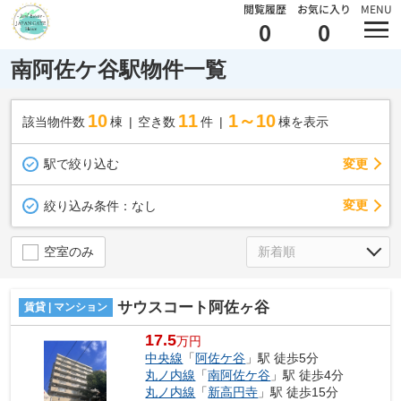
閲覧履歴
お気に入り
MENU
0
0
南阿佐ケ谷駅物件一覧
10
11
1～10
該当物件数
棟
空き数
件
棟を表示
駅で絞り込む
変更
変更
絞り込み条件：
なし
空室のみ
サウスコート阿佐ヶ谷
賃貸 | マンション
17.5
万円
中央線
「
阿佐ケ谷
」駅 徒歩5分
丸ノ内線
「
南阿佐ケ谷
」駅 徒歩4分
丸ノ内線
「
新高円寺
」駅 徒歩15分