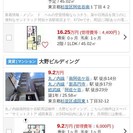
予定 / 45.02㎡
東京都
杉並区
阿佐谷南
１丁目４２
新着情報：メゾン ド ベルの空室情報ならコチラ。薬や日用品を買うのに
便利なサンドラッグ 阿佐ケ谷駅前店まで、472mです。周辺に2駅ありの電車
通勤しやすい物件です。こちらの物件...
16.25
万
円
(管理費等：4,400円 )
0ヶ月
1ヶ月
敷金
礼金
2階 / 1LDK / 45.02㎡
大野ビルディング
賃貸 | マンション
9.2
万円
丸ノ内線
「
南阿佐ケ谷
」駅 徒歩14分
丸ノ内線
「
新高円寺
」駅 徒歩17分
総武線
「
阿佐ケ谷
」駅 徒歩23分
築1年 / 25.58㎡
東京都
杉並区
成田東
１丁目32-12
丸ノ内線南阿佐ケ谷駅周辺物件：大野ビルディング。こちらの物件はスーパ
ー「サミットストア 成田東店」が243m以内にあります。共用部には敷地内
ごみ置き場・エレベータなど様々な設備...
9.2
万
円
(管理費等：6,000円 )
1ヶ月
1ヶ月
敷金
礼金