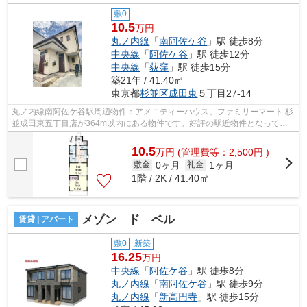
敷0
10.5
万円
丸ノ内線
「
南阿佐ケ谷
」駅 徒歩8分
中央線
「
阿佐ケ谷
」駅 徒歩12分
中央線
「
荻窪
」駅 徒歩15分
築21年 / 41.40㎡
東京都
杉並区
成田東
５丁目27-14
丸ノ内線南阿佐ケ谷駅周辺物件：アメニティーハウス。ファミリーマート 杉
並成田東五丁目店が364m以内にある物件です。好評の駅近物件となってお
り、駅より徒歩8分に立地しています。2...
10.5
万
円
(管理費等：2,500円 )
0ヶ月
1ヶ月
敷金
礼金
1階 / 2K / 41.40㎡
メゾン ド ベル
賃貸 | アパート
敷0
新築
16.25
万円
中央線
「
阿佐ケ谷
」駅 徒歩8分
丸ノ内線
「
南阿佐ケ谷
」駅 徒歩9分
丸ノ内線
「
新高円寺
」駅 徒歩15分