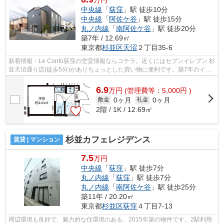
万円
中央線
「
荻窪
」駅 徒歩10分
中央線
「
阿佐ケ谷
」駅 徒歩15分
丸ノ内線
「
南阿佐ケ谷
」駅 徒歩20分
築7年 / 12.69㎡
東京都
杉並区
天沼
２丁目35-6
新着情報：Le Confo荻窪の空室情報ならコチラ。近くにはセブンイレブン 杉
並天沼通り店(徒歩5分)がありちょっとした買い物に便利です。築7年のイチ
オシ物件はこちらです。最上階の物件...
6.9
万
円
(管理費等：5,000円 )
0ヶ月
0ヶ月
敷金
礼金
2階 / 1K / 12.69㎡
杉並カフェレジデンス
賃貸 | マンション
7.5
万円
中央線
「
荻窪
」駅 徒歩7分
丸ノ内線
「
荻窪
」駅 徒歩7分
丸ノ内線
「
南阿佐ケ谷
」駅 徒歩25分
築11年 / 20.20㎡
東京都
杉並区
荻窪
４丁目7-13
周辺環境も良好で、魅力的な住環境のある、2015年築の物件です。2駅利用