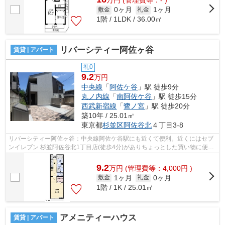
万
円
(管理費等：- )
0ヶ月
1ヶ月
敷金
礼金
1階 / 1LDK / 36.00㎡
リバーシティー阿佐ヶ谷
賃貸 | アパート
礼0
9.2
万円
中央線
「
阿佐ケ谷
」駅 徒歩9分
丸ノ内線
「
南阿佐ケ谷
」駅 徒歩15分
西武新宿線
「
鷺ノ宮
」駅 徒歩20分
築10年 / 25.01㎡
東京都
杉並区
阿佐谷北
４丁目3-8
リバーシティー阿佐ヶ谷：中央線阿佐ケ谷駅にも近くて便利。近くにはセブ
ンイレブン 杉並阿佐谷北1丁目店(徒歩4分)がありちょっとした買い物に便利
です。晴れの日は気持ち良い陽射しを...
9.2
万
円
(管理費等：4,000円 )
1ヶ月
0ヶ月
敷金
礼金
1階 / 1K / 25.01㎡
アメニティーハウス
賃貸 | アパート