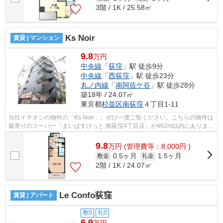
3階 / 1K / 25.58㎡
Ks Noir
賃貸 | マンション
9.8
万円
中央線
「
荻窪
」駅 徒歩9分
中央線
「
西荻窪
」駅 徒歩23分
丸ノ内線
「
南阿佐ケ谷
」駅 徒歩28分
築18年 / 24.07㎡
東京都
杉並区
南荻窪
４丁目1-11
当社イチオシの物件の「Ks Noir」。ぜひ一度ご覧ください。こちらの物件は
最寄りのスーパー「まいばすけっと 南荻窪4丁目店」が462m以内にありま
す。周辺に2駅あるので電車通勤しやす...
9.8
万
円
(管理費等：8,000円 )
0.5ヶ月
1.5ヶ月
敷金
礼金
2階 / 1K / 24.07㎡
Le Confo荻窪
賃貸 | アパート
敷0
礼0
6.9