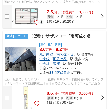
可能でとても利便性の高いマンションです。場所が平坦なのは、ランニング
をする上で抑えたいポイントですね。外...
7.5
万
円
(管理費等：8,000円 )
1ヶ月
1ヶ月
敷金
礼金
1階 / 1R / 20.20㎡
（仮称）サザンロード南阿佐ヶ谷
賃貸 | アパート
敷0
礼0
新築
8.6
9.2
万円～
万円
丸ノ内線
「
南阿佐ケ谷
」駅 徒歩9分
中央線
「
阿佐ケ谷
」駅 徒歩12分
中央線
「
荻窪
」駅 徒歩13分
予定 / 25.46㎡～27.39㎡
東京都
杉並区
成田東
５丁目9
ぜひ一度見ていただきたい、「（仮称）サザンロード南阿佐ヶ谷」です。フ
ァミリーマート 杉並成田東五丁目店まで徒歩5分と近場にコンビニがあるの
もポイント。好評の駅近物件となって...
8.6
万
円
(管理費等：3,000円 )
0ヶ月
0ヶ月
敷金
礼金
1階 / 1K / 25.46㎡