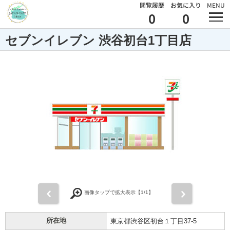
閲覧履歴
お気に入り
MENU
0
0
セブンイレブン 渋谷初台1丁目店
前
次
画像タップで拡大表示【
1
/1】
所在地
東京都渋谷区初台１丁目37-5