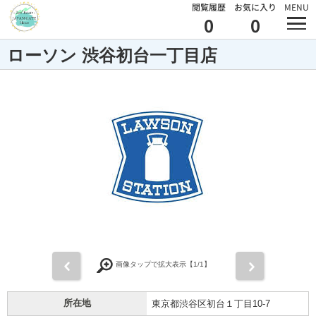
閲覧履歴
お気に入り
MENU
0
0
ローソン 渋谷初台一丁目店
前
次
画像タップで拡大表示【
1
/1】
所在地
東京都渋谷区初台１丁目10-7