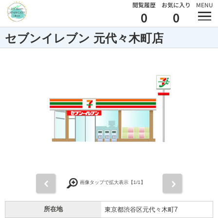
閲覧履歴
お気に入り
MENU
0
0
セブンイレブン 元代々木町店
前
次
画像タップで拡大表示【
1
/1】
所在地
東京都渋谷区元代々木町7