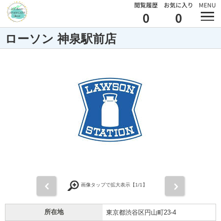
閲覧履歴
お気に入り
MENU
0
0
ローソン 神泉駅前店
前
次
画像タップで拡大表示【
1
/1】
所在地
東京都渋谷区円山町23-4