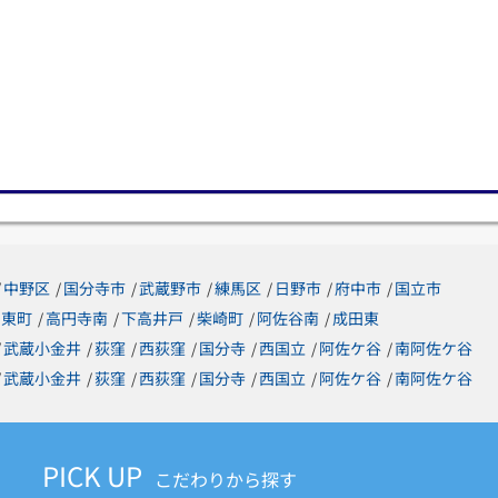
中野区
国分寺市
武蔵野市
練馬区
日野市
府中市
国立市
/
/
/
/
/
/
/
東町
高円寺南
下高井戸
柴崎町
阿佐谷南
成田東
/
/
/
/
/
武蔵小金井
荻窪
西荻窪
国分寺
西国立
阿佐ケ谷
南阿佐ケ谷
/
/
/
/
/
/
/
武蔵小金井
荻窪
西荻窪
国分寺
西国立
阿佐ケ谷
南阿佐ケ谷
/
/
/
/
/
/
/
PICK UP
こだわりから探す