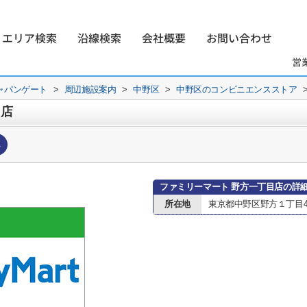
エリア検索
沿線検索
会社概要
お問い合わせ
営
ャパンゲート
>
周辺施設案内
>
中野区
>
中野区のコンビニエンスストア
目店
へ
ファミリーマート 野方一丁目店の詳
所在地
東京都中野区野方１丁目41