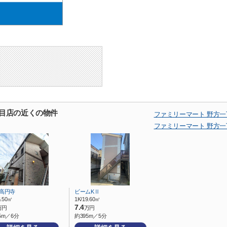
丁目店の近くの物件
ファミリーマート 野方
ファミリーマート 野方
K高円寺
ビームKⅡ
6.50㎡
1K/19.60㎡
7.4
万円
万円
5m／6分
約395m／5分