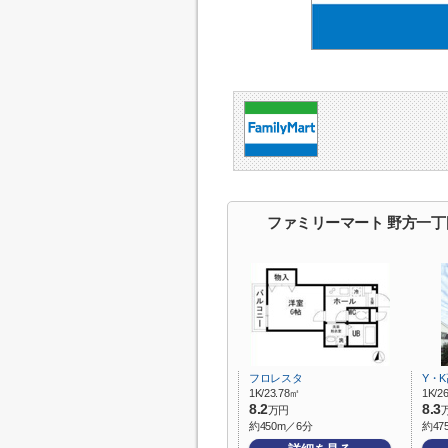
ファミリーマート 野方一
フロレスタ
Y・
1K/23.78㎡
1K/2
8.2
8.3
万円
約450m／6分
約47