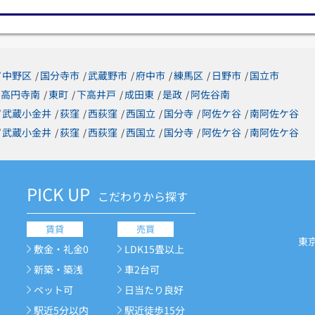
中野区
国分寺市
武蔵野市
府中市
練馬区
日野市
国立市
/
/
/
/
/
/
/
高円寺南
東町
下高井戸
成田東
是政
阿佐谷南
/
/
/
/
/
武蔵小金井
荻窪
西荻窪
西国立
国分寺
阿佐ケ谷
南阿佐ケ谷
/
/
/
/
/
/
/
武蔵小金井
荻窪
西荻窪
西国立
国分寺
阿佐ケ谷
南阿佐ケ谷
/
/
/
/
/
/
/
PICK UP
こだわりから探す
賃貸
売買
東
敷金・礼金0
LDK15畳以上
新築・築浅
車2台可
ペット可
日当たり良好
駅近5分以内
駅近徒歩15分