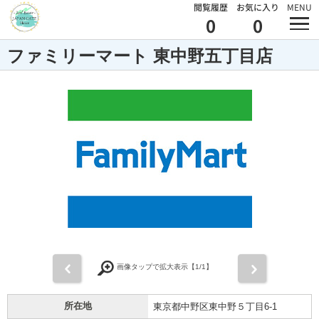
閲覧履歴
お気に入り
MENU
0
0
ファミリーマート 東中野五丁目店
前
次
画像タップで拡大表示【
1
/1】
所在地
東京都中野区東中野５丁目6-1