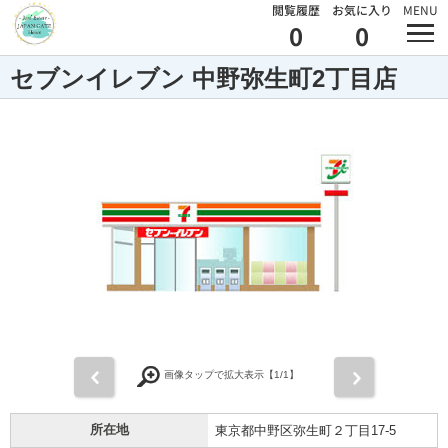
閲覧履歴
お気に入り
MENU
0
0
セブンイレブン 中野弥生町2丁目店
前
次
画像タップで拡大表示【
1
/1】
所在地
東京都中野区弥生町２丁目17-5