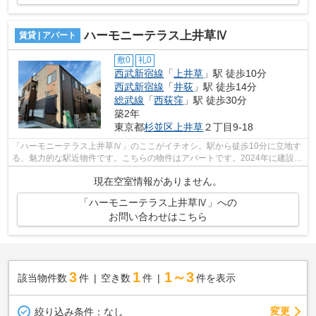
ハーモニーテラス上井草Ⅳ
賃貸 | アパート
敷0
礼0
西武新宿線
「
上井草
」駅 徒歩10分
西武新宿線
「
井荻
」駅 徒歩14分
総武線
「
西荻窪
」駅 徒歩30分
築2年
東京都
杉並区
上井草
２丁目9-18
「ハーモニーテラス上井草Ⅳ」のここがイチオシ。駅から徒歩10分に立地す
る、魅力的な駅近物件です。こちらの物件はアパートです。2024年に建設さ
れた物件です。こちらでは西武新宿線上...
現在空室情報がありません。
「ハーモニーテラス上井草Ⅳ」への
お問い合わせはこちら
3
1
1～3
該当物件数
件
空き数
件
件を表示
変更
絞り込み条件：
なし