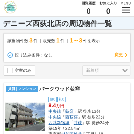
閲覧履歴
お気に入り
MENU
0
0
デニーズ西荻北店の周辺物件一覧
3
1
1～3
該当物件数
件
販売数
件
件を表示
変更
絞り込み条件：
なし
空室のみ
パークウッド荻窪
賃貸 | マンション
敷0
礼0
8.4
万円
中央線
「
荻窪
」駅 徒歩13分
中央線
「
西荻窪
」駅 徒歩22分
西武新宿線
「
井荻
」駅 徒歩24分
築19年 / 22.54㎡
東京都
杉並区
桃井
２丁目1-18