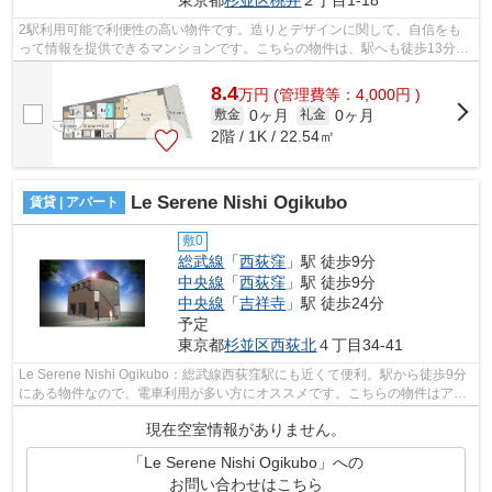
2駅利用可能で利便性の高い物件です。造りとデザインに関して、自信をも
って情報を提供できるマンションです。こちらの物件は、駅へも徒歩13分と
歩いてアクセスできます。当社スタッフ...
8.4
万
円
(管理費等：4,000円 )
0ヶ月
0ヶ月
敷金
礼金
2階 / 1K / 22.54㎡
Le Serene Nishi Ogikubo
賃貸 | アパート
敷0
総武線
「
西荻窪
」駅 徒歩9分
中央線
「
西荻窪
」駅 徒歩9分
中央線
「
吉祥寺
」駅 徒歩24分
予定
東京都
杉並区
西荻北
４丁目34-41
Le Serene Nishi Ogikubo：総武線西荻窪駅にも近くて便利。駅から徒歩9分
にある物件なので、電車利用が多い方にオススメです。こちらの物件はアパ
ートです。2駅利用可能で利便性の高い...
現在空室情報がありません。
「Le Serene Nishi Ogikubo」への
お問い合わせはこちら