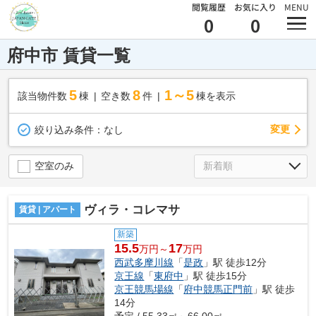
閲覧履歴
お気に入り
MENU
0
0
府中市 賃貸一覧
5
8
1～5
該当物件数
棟
空き数
件
棟を表示
変更
絞り込み条件：
なし
空室のみ
ヴィラ・コレマサ
賃貸 | アパート
新築
15.5
17
万円～
万円
西武多摩川線
「
是政
」駅 徒歩12分
京王線
「
東府中
」駅 徒歩15分
京王競馬場線
「
府中競馬正門前
」駅 徒歩
14分
予定 / 55.33㎡～66.00㎡