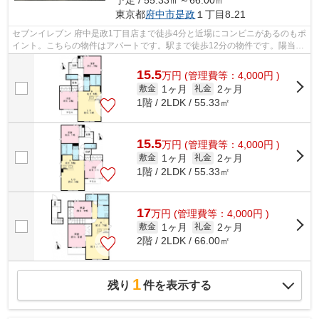
東京都
府中市
是政
１丁目8₋21
セブンイレブン 府中是政1丁目店まで徒歩4分と近場にコンビニがあるのもポ
イント。こちらの物件はアパートです。駅まで徒歩12分の物件です。陽当り
も良いので、清々しい朝を迎えること...
15.5
万
円
(管理費等：4,000円 )
1ヶ月
2ヶ月
敷金
礼金
1階 / 2LDK / 55.33㎡
15.5
万
円
(管理費等：4,000円 )
1ヶ月
2ヶ月
敷金
礼金
1階 / 2LDK / 55.33㎡
17
万
円
(管理費等：4,000円 )
1ヶ月
2ヶ月
敷金
礼金
2階 / 2LDK / 66.00㎡
1
残り
件を表示する