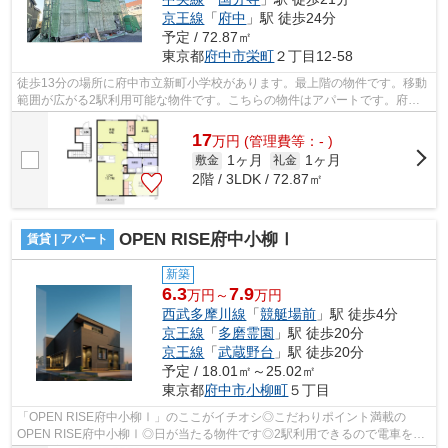
京王線
「
府中
」駅 徒歩24分
予定 / 72.87㎡
東京都
府中市
栄町
２丁目12-58
徒歩13分の場所に府中市立新町小学校があります。最上階の物件です。移動
範囲が広がる2駅利用可能な物件です。こちらの物件はアパートです。府中
市エリアにある賃貸情報のことなら、地...
17
万
円
(管理費等：- )
1ヶ月
1ヶ月
敷金
礼金
2階 / 3LDK / 72.87㎡
OPEN RISE府中小柳Ⅰ
賃貸 | アパート
新築
6.3
7.9
万円～
万円
西武多摩川線
「
競艇場前
」駅 徒歩4分
京王線
「
多磨霊園
」駅 徒歩20分
京王線
「
武蔵野台
」駅 徒歩20分
予定 / 18.01㎡～25.02㎡
東京都
府中市
小柳町
５丁目
「OPEN RISE府中小柳Ⅰ」のここがイチオシ◎こだわりポイント満載の
OPEN RISE府中小柳Ⅰ◎日が当たる物件です◎2駅利用できるので電車をよ