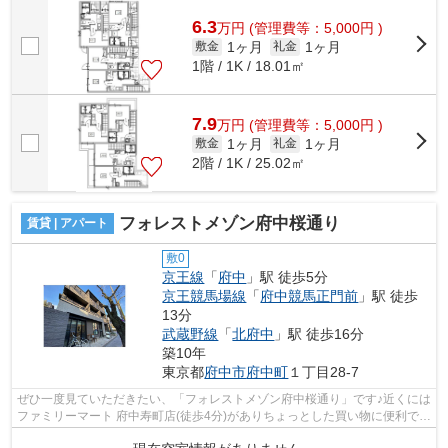
く使う方におすすめな物件です◎当社スタッフが地域...
6.3
万
円
(管理費等：5,000円 )
1ヶ月
1ヶ月
敷金
礼金
1階 / 1K / 18.01㎡
7.9
万
円
(管理費等：5,000円 )
1ヶ月
1ヶ月
敷金
礼金
2階 / 1K / 25.02㎡
フォレストメゾン府中桜通り
賃貸 | アパート
敷0
京王線
「
府中
」駅 徒歩5分
京王競馬場線
「
府中競馬正門前
」駅 徒歩
13分
武蔵野線
「
北府中
」駅 徒歩16分
築10年
東京都
府中市
府中町
１丁目28-7
ぜひ一度見ていただきたい、「フォレストメゾン府中桜通り」です♪近くには
ファミリーマート 府中寿町店(徒歩4分)がありちょっとした買い物に便利です
♪こちらの物件はアパートです♪こち...