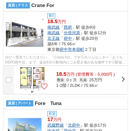
Crane For
賃貸 | テラス
敷0
18.5
万円
南武線
「
西府
」駅 徒歩8分
南武線
「
分倍河原
」駅 徒歩12分
京王線
「
府中
」駅 徒歩20分
築6年 / 75.66㎡
東京都
府中市
本宿町
２丁目
ぜひ一度見ていただきたい、「Crane For」です◎ホームセンター「おうち
DEPO府中店」まで、徒歩6分◎敷地内にごみ置き場がある物件です◎駅徒歩
8分に駅が立地する物件なので、電車を多く...
18.5
万
円
(管理費等：5,000円 )
0ヶ月
25万円
敷金
礼金
1-2階 / 2LDK / 75.66㎡
Fore Tuna
賃貸 | アパート
新築
17
万円
武蔵野線
「
北府中
」駅 徒歩17分
中央線
「
国分寺
」駅 徒歩21分