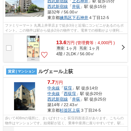
西武新宿線
「
上石神井
」駅 徒歩15分
西武新宿線
「
井荻
」駅 徒歩15分
築32年 / 56.00㎡
東京都
練馬区
下石神井
４丁目12-5
ファミリーマート 丸萬上井草店まで徒歩3分と近場にコンビニがあるのもポ
イント。この物件は駅から徒歩2分の物件です。電車での移動がより便利に
なる、2駅利用可能な物件です。こちら...
13.6
万
円
(管理費等：4,000円 )
1ヶ月
1ヶ月
敷金
礼金
4階 / 2LDK / 56.00㎡
ルヴェール上荻
賃貸 | マンション
7.7
万円
中央線
「
荻窪
」駅 徒歩14分
中央線
「
西荻窪
」駅 徒歩20分
西武新宿線
「
井荻
」駅 徒歩25分
築14年 / 22.43㎡
東京都
杉並区
上荻
３丁目24-5
歩いて408mの場所に、まいばすけっと 荻窪四面道店があります。こちらの
物件はマンションです。始発駅が近く、乗車中座席に座りやすいです。駅ま
で歩いて14分ほどの、魅力的な立地の物...