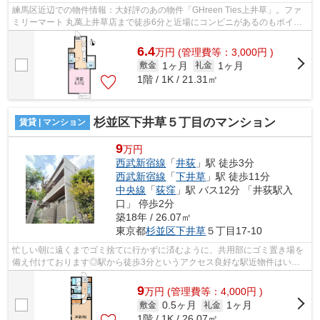
練馬区近辺での物件情報：大好評のあの物件「GHreen Ties上井草」。ファ
ミリーマート 丸萬上井草店まで徒歩6分と近場にコンビニがあるのもポイン
ト。駅まで徒歩15分の物件です。こちら...
6.4
万
円
(管理費等：3,000円 )
1ヶ月
1ヶ月
敷金
礼金
1階 / 1K / 21.31㎡
杉並区下井草５丁目のマンション
賃貸 | マンション
9
万円
西武新宿線
「
井荻
」駅 徒歩3分
西武新宿線
「
下井草
」駅 徒歩11分
中央線
「
荻窪
」駅 バス12分 「井荻駅入
口」 停歩2分
築18年 / 26.07㎡
東京都
杉並区
下井草
５丁目17-10
忙しい朝に遠くまでゴミ捨てに行かずに済むように、共用部にゴミ置き場を
備え付けております◎駅から徒歩3分というアクセス良好な駅近物件はいか
がですか◎造りとデザインに関して、自信...
9
万
円
(管理費等：4,000円 )
0.5ヶ月
1ヶ月
敷金
礼金
1階 / 1K / 26.07㎡