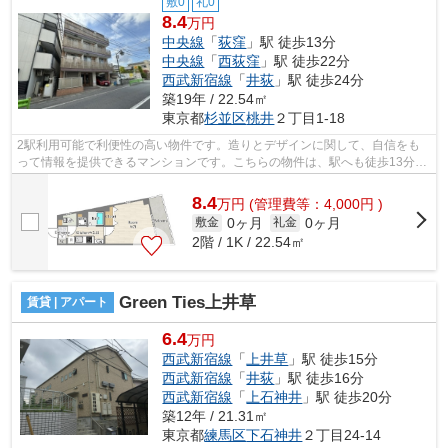
敷0
礼0
8.4
万円
中央線
「
荻窪
」駅 徒歩13分
中央線
「
西荻窪
」駅 徒歩22分
西武新宿線
「
井荻
」駅 徒歩24分
築19年 / 22.54㎡
東京都
杉並区
桃井
２丁目1-18
2駅利用可能で利便性の高い物件です。造りとデザインに関して、自信をも
って情報を提供できるマンションです。こちらの物件は、駅へも徒歩13分と
歩いてアクセスできます。当社スタッフ...
8.4
万
円
(管理費等：4,000円 )
0ヶ月
0ヶ月
敷金
礼金
2階 / 1K / 22.54㎡
Green Ties上井草
賃貸 | アパート
6.4
万円
西武新宿線
「
上井草
」駅 徒歩15分
西武新宿線
「
井荻
」駅 徒歩16分
西武新宿線
「
上石神井
」駅 徒歩20分
築12年 / 21.31㎡
東京都
練馬区
下石神井
２丁目24-14