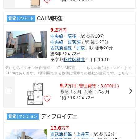
CALM荻窪
賃貸 | アパート
9.2
万円
中央線
「
荻窪
」駅 徒歩10分
中央線
「
西荻窪
」駅 徒歩20分
西武新宿線
「
井荻
」駅 徒歩20分
築8年 / 24.72㎡
東京都
杉並区
桃井
１丁目10-10
気になるイチオシ物件情報：「CALM荻窪」。こちらの物件はコンビニまで
316mにあります。2駅利用できる物件は電車での移動が便利です。こちらの
物件はアパートです。杉並区や中央線荻窪...
9.2
万
円
(管理費等：3,000円 )
1ヶ月
1.5ヶ月
敷金
礼金
1階 / 1K / 24.72㎡
ディフロイデェ
賃貸 | マンション
13.6
万円
西武新宿線
「
上井草
」駅 徒歩2分