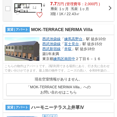
7.7
万
円
(管理費等：2,000円 )
1ヶ月
1ヶ月
敷金
礼金
3階 / 1K / 22.43㎡
MOK-TERRACE NERIMA Villa
賃貸 | アパート
西武池袋線
「
練馬高野台
」駅 徒歩10分
西武池袋線
「
富士見台
」駅 徒歩15分
西武新宿線
「
井荻
」駅 徒歩18分
築1年未満
東京都
練馬区
南田中
２丁目６－１６
こちらの物件はアパートです。2駅利用できる場所にあり、行き先に合わせ
て使い分けができます。最上階の物件です。ニーズの高い、令和8年築の物
件で、オシャレな室内が魅力的。こちら...
現在空室情報がありません。
「MOK-TERRACE NERIMA Villa」への
お問い合わせはこちら
ハーモニーテラス上井草Ⅳ
賃貸 | アパート
敷0
礼0