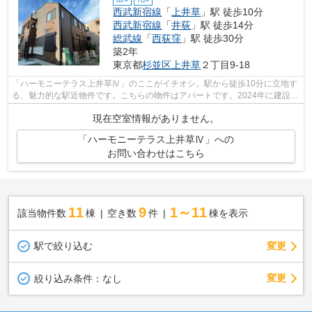
西武新宿線
「
上井草
」駅 徒歩10分
西武新宿線
「
井荻
」駅 徒歩14分
総武線
「
西荻窪
」駅 徒歩30分
築2年
東京都
杉並区
上井草
２丁目9-18
「ハーモニーテラス上井草Ⅳ」のここがイチオシ。駅から徒歩10分に立地す
る、魅力的な駅近物件です。こちらの物件はアパートです。2024年に建設さ
れた物件です。こちらでは西武新宿線上...
現在空室情報がありません。
「ハーモニーテラス上井草Ⅳ」への
お問い合わせはこちら
11
9
1～11
該当物件数
棟
空き数
件
棟を表示
駅で絞り込む
変更
変更
絞り込み条件：
なし