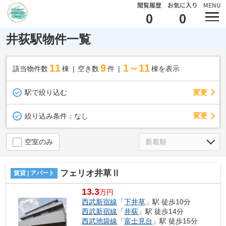
閲覧履歴
お気に入り
MENU
0
0
井荻駅物件一覧
11
9
1～11
該当物件数
棟
空き数
件
棟を表示
駅で絞り込む
変更
変更
絞り込み条件：
なし
空室のみ
フェリオ井草Ⅱ
賃貸 | アパート
13.3
万円
西武新宿線
「
下井草
」駅 徒歩10分
西武新宿線
「
井荻
」駅 徒歩14分
西武池袋線
「
富士見台
」駅 徒歩15分