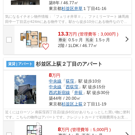
築8年 / 46.77㎡
東京都
杉並区
井草
１丁目41-16
気になるイチオシ物件情報：「フェリオ井草Ⅱ」。ファミリーマート 練馬南
田中一丁目店が424mにある物件です。駅から徒歩10分にある物件なので、
電車利用が多い方にオススメです。こち...
13.3
万
円
(管理費等：3,000円 )
0.5ヶ月
1.5ヶ月
敷金
礼金
2階 / 1LDK / 46.77㎡
杉並区上荻２丁目のアパート
賃貸 | アパート
8
万円
中央線
「
荻窪
」駅 徒歩10分
中央線
「
西荻窪
」駅 徒歩15分
西武新宿線
「
井荻
」駅 徒歩30分
築44年 / 20.00㎡
東京都
杉並区
上荻
２丁目11-19
近くにはローソン 南荻窪四丁目店(徒歩6分)がありちょっとした買い物に便利
です。こちらの物件はアパートです。クレジットカードで初期費用をお支払
いいただける物件です。駅から徒歩1...
8
万
円
(管理費等：5,000円 )