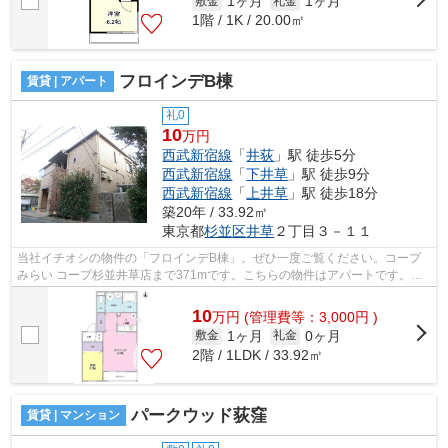
1ヶ月
1ヶ月
敷金
礼金
1階 / 1K / 20.00㎡
フロインデB棟
賃貸 | アパート
礼0
10
万円
西武新宿線
「
井荻
」駅 徒歩5分
西武新宿線
「
下井草
」駅 徒歩9分
西武新宿線
「
上井草
」駅 徒歩18分
築20年 / 33.92㎡
東京都
杉並区
井草
２丁目３－１１
当社イチオシの物件の「フロインデB棟」。ぜひ一度ご覧ください。コープ
みらい コープ杉並井草店まで371mです。こちらの物件はアパートです。最
上階のアパートです。あなたにとって快...
10
万
円
(管理費等：3,000円 )
1ヶ月
0ヶ月
敷金
礼金
2階 / 1LDK / 33.92㎡
パークウッド荻窪
賃貸 | マンション