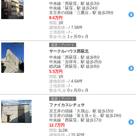
中央線「西荻窪」駅 徒歩3分
中央線「荻窪」駅 徒歩24分
京王井の頭線「三鷹台」駅 徒歩29分
8.6万円
間取:
1R
建物面積:
- / 7.58坪
土地面積:
- / -
敷金/礼金:
1ヶ月/0ヶ月
賃貸｜アパート
サークルハウス西荻北
中央線「西荻窪」駅 徒歩8分
中央線「吉祥寺」駅 徒歩25分
総武線「西荻窪」駅 徒歩8分
5.5万円
間取:
1R
建物面積:
- / 4.64坪
土地面積:
- / -
敷金/礼金:
0ヶ月/0ヶ月
賃貸｜アパート
ファイカスレチュサ
京王井の頭線「久我山」駅 徒歩15分
京王井の頭線「富士見ヶ丘」駅 徒歩19分
中央線「西荻窪」駅 徒歩17分
12.7万円
間取:
1LDK
建物面積:
- / 15.92坪