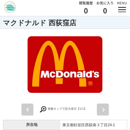
閲覧履歴
お気に入り
MENU
0
0
マクドナルド 西荻窪店
前
次
画像タップで拡大表示【
1
/1】
所在地
東京都杉並区西荻南３丁目24-1