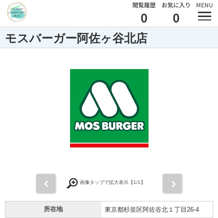
閲覧履歴
お気に入り
MENU
0
0
モスバーガー阿佐ヶ谷北店
前
次
画像タップで拡大表示【
1
/1】
所在地
東京都杉並区阿佐谷北１丁目26-4