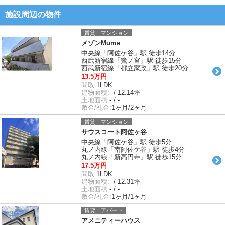
施設周辺の物件
賃貸｜マンション
メゾンMume
中央線「阿佐ケ谷」駅 徒歩14分
西武新宿線「鷺ノ宮」駅 徒歩15分
西武新宿線「都立家政」駅 徒歩20分
13.5万円
間取:
1LDK
建物面積:
- / 12.14坪
土地面積:
- / -
敷金/礼金:
1ヶ月/2ヶ月
賃貸｜マンション
サウスコート阿佐ヶ谷
中央線「阿佐ケ谷」駅 徒歩5分
丸ノ内線「南阿佐ケ谷」駅 徒歩4分
丸ノ内線「新高円寺」駅 徒歩15分
17.5万円
間取:
1LDK
建物面積:
- / 12.31坪
土地面積:
- / -
敷金/礼金:
1ヶ月/1ヶ月
賃貸｜アパート
アメニティーハウス