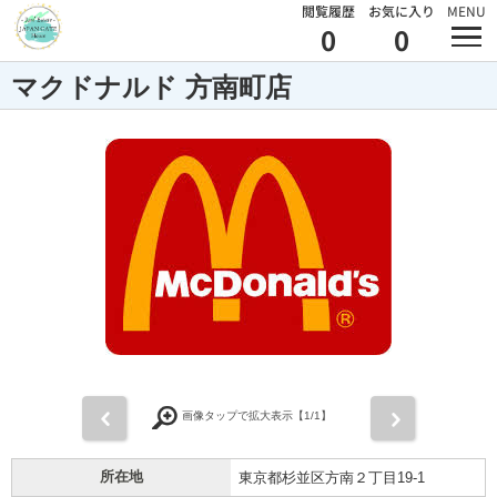
閲覧履歴
お気に入り
MENU
0
0
マクドナルド 方南町店
前
次
画像タップで拡大表示【
1
/1】
所在地
東京都杉並区方南２丁目19-1