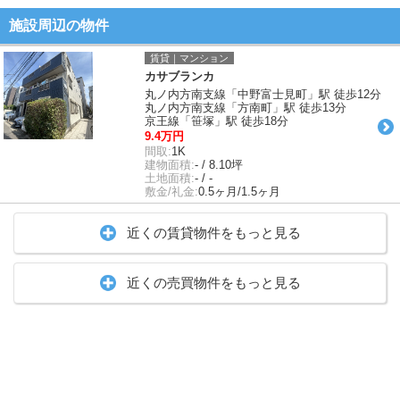
施設周辺の物件
賃貸｜マンション
カサブランカ
丸ノ内方南支線「中野富士見町」駅 徒歩12分
丸ノ内方南支線「方南町」駅 徒歩13分
京王線「笹塚」駅 徒歩18分
9.4万円
間取:
1K
建物面積:
- / 8.10坪
土地面積:
- / -
敷金/礼金:
0.5ヶ月/1.5ヶ月
近くの賃貸物件をもっと見る
近くの売買物件をもっと見る