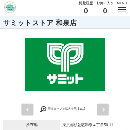
閲覧履歴
お気に入り
MENU
0
0
サミットストア 和泉店
前
次
画像タップで拡大表示【
1
/1】
所在地
東京都杉並区和泉４丁目50-11