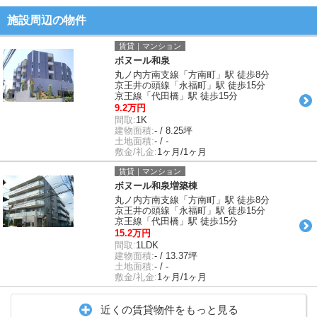
施設周辺の物件
賃貸｜マンション
ボヌール和泉
丸ノ内方南支線「方南町」駅 徒歩8分
京王井の頭線「永福町」駅 徒歩15分
京王線「代田橋」駅 徒歩15分
9.2万円
間取:
1K
建物面積:
- / 8.25坪
土地面積:
- / -
敷金/礼金:
1ヶ月/1ヶ月
賃貸｜マンション
ボヌール和泉増築棟
丸ノ内方南支線「方南町」駅 徒歩8分
京王井の頭線「永福町」駅 徒歩15分
京王線「代田橋」駅 徒歩15分
15.2万円
間取:
1LDK
建物面積:
- / 13.37坪
土地面積:
- / -
敷金/礼金:
1ヶ月/1ヶ月
近くの賃貸物件をもっと見る