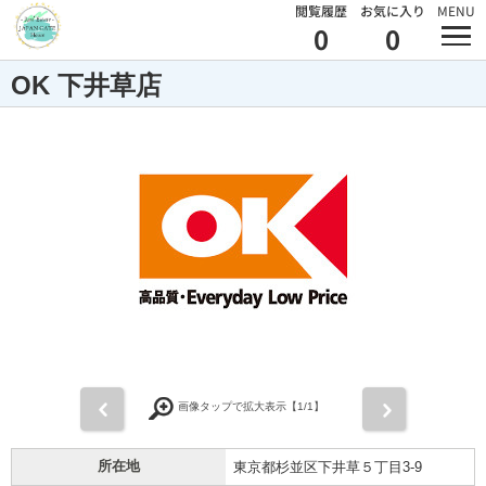
閲覧履歴
お気に入り
MENU
0
0
OK 下井草店
前
次
画像タップで拡大表示【
1
/1】
所在地
東京都杉並区下井草５丁目3-9